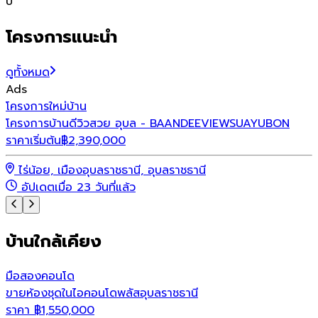
ปี
โครงการแนะนำ
ดูทั้งหมด
Ads
โ
โครงการใหม่
บ้าน
โ
โครงการบ้านดีวิวสวย อุบล - BAANDEEVIEWSUAYUBON
ราคาเริ่มต้น
฿
2,390,000
ร
ไร่น้อย, เมืองอุบลราชธานี, อุบลราชธานี
อัปเดตเมื่อ 23 วันที่แล้ว
บ้านใกล้เคียง
มือสอง
คอนโด
ขายห้องชุดในไอคอนโดพลัสอุบลราชธานี
ราคา
฿
1,550,000