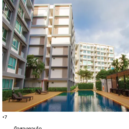
+
7
มือสอง
คอนโด