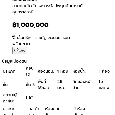
ขายคอนโด โครงการกัลปพฤกษ
ขายคอนโด โครงการกัลปพฤกษ์ แกรนด์
อุบลราชธานี
฿1,000,000
เซ็นทรัลฯ-ราชภัฏ-สวนวนารมย์
พร้อมขาย
แชร์
ข้อมูลเบื้องต้น
คอน
ประเภท
:
ห้องนอน
:
1 ห้อง
ห้องน้ำ
:
1 ห้อง
โด
พื้นที่
28
ทิศของหน้า
ไม่
ชั้น
:
ชั้น 5
ใช้สอย
:
ตร.ม.
บ้าน
:
แสดง
สถานะผู้
ไม่มี
อาศัย
:
ประเภท
:
คอนโด
ห้องนอน
:
1 ห้อง