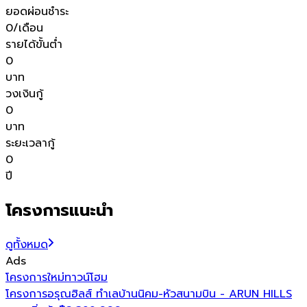
ยอดผ่อนชำระ
0
/เดือน
รายได้ขั้นต่ำ
0
บาท
วงเงินกู้
0
บาท
ระยะเวลากู้
0
ปี
โครงการแนะนำ
ดูทั้งหมด
Ads
โครงการใหม่
ทาวน์โฮม
โ
โครงการอรุณฮิลส์ ทำเลบ้านนิคม-หัวสนามบิน - ARUN HILLS