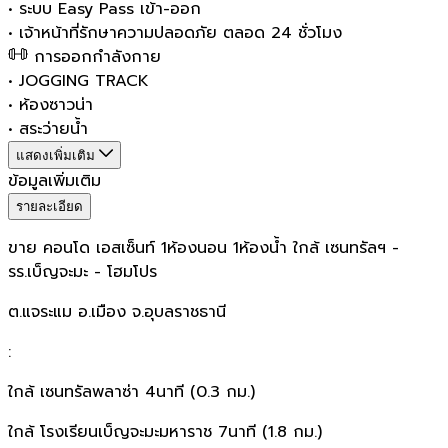
•
ระบบ Easy Pass เข้า-ออก
•
เจ้าหน้าที่รักษาความปลอดภัย ตลอด 24 ชั่วโมง
การออกกำลังกาย
•
JOGGING TRACK
•
ห้องซาวน่า
•
สระว่ายน้ำ
แสดงเพิ่มเติม
ข้อมูลเพิ่มเติม
รายละเอียด
ขาย คอนโด เอสเซ็นท์ 1ห้องนอน 1ห้องน้ำ ใกล้ เซนทรัลฯ -
รร.เบ็ญจะมะ - โฮมโปร
ต.แจระแม อ.เมือง จ.อุบลราชธานี
:
ใกล้ เซนทรัลพลาซ่า 4นาที (0.3 กม.)
ใกล้ โรงเรียนเบ็ญจะมะมหาราช 7นาที (1.8 กม.)