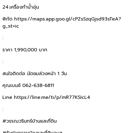
24.เครื่องทำน้ำอุ่น
พิกัด https://maps.app.goo.gl/cPZsSzqGjsd93sTeA?
g_st=ic
:
ราคา 1,990,000 บาท
:
สนใจติดต่อ นัดชมล่วงหน้า 1 วัน
คุณเบนซ์ 062-638-6811
Line https://line.me/ti/p/mR77KSIcL4
:
#วรรณวรินทร์บ้านและที่ดิน
#รับฝากขายบ้านและที่ดินอุบล