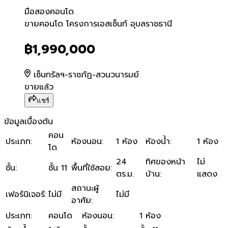
มือสอง
คอนโด
ขายคอนโด โครงการเอสเซ็นท์
ขายคอนโด โครงการเอสเซ็นท์ อุบลราชธานี
฿1,990,000
เซ็นทรัลฯ-ราชภัฏ-สวนวนารมย์
ขายแล้ว
แชร์
ข้อมูลเบื้องต้น
คอน
ประเภท
:
ห้องนอน
:
1 ห้อง
ห้องน้ำ
:
1 ห้อง
โด
24
ทิศของหน้า
ไม่
ชั้น
:
ชั้น 11
พื้นที่ใช้สอย
:
ตร.ม.
บ้าน
:
แสดง
สถานะผู้
เฟอร์นิเจอร์
:
ไม่มี
ไม่มี
อาศัย
:
ประเภท
:
คอนโด
ห้องนอน
:
1 ห้อง