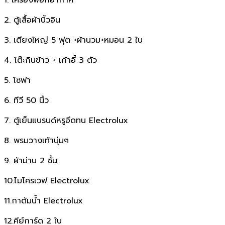
2. ตู้เสื้อผ้าบิ้วอิน
3. เตียงใหญ่ 5 ฟุต +ผ้านวม+หมอน 2 ใบ
4. โต๊ะกินข้าว + เก้าอี้ 3 ตัว
5. โซฟา
6. ทีวี 50 นิ้ว
7. ตู้เย็นแบรนด์หรูอึดทน Electrolux
8. พรมวางเท้านุ่มๆ
9. ผ้าม่าน 2 ชั้น
10.ไมโครเวฟ Electrolux
11.กาต้มน้ำ Electrolux
12.คีย์การ์ด 2 ใบ