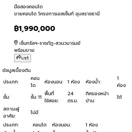
มือสอง
คอนโด
ขายคอนโด โครงการเอสเซ็นท์
ขายคอนโด โครงการเอสเซ็นท์ อุบลราชธานี
฿1,990,000
เซ็นทรัลฯ-ราชภัฏ-สวนวนารมย์
พร้อมขาย
แชร์
ข้อมูลเบื้องต้น
คอน
1
ประเภท
:
ห้องนอน
:
1 ห้อง
ห้องน้ำ
:
โด
ห้อง
พื้นที่
24
ทิศของหน้า
ชั้น
:
ชั้น 11
ใต้
ใช้สอย
:
ตร.ม.
บ้าน
:
สถานะผู้
ไม่มี
อาศัย
:
ประเภท
:
คอนโด
ห้องนอน
:
1 ห้อง