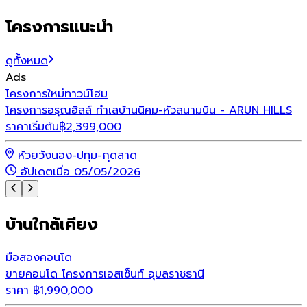
โครงการแนะนำ
ดูทั้งหมด
Ads
โครงการใหม่
ทาวน์โฮม
โ
โครงการอรุณฮิลส์ ทำเลบ้านนิคม-หัวสนามบิน - ARUN HILLS
ราคาเริ่มต้น
฿
2,399,000
ร
ห้วยวังนอง-ปทุม-กุดลาด
อัปเดตเมื่อ 05/05/2026
บ้านใกล้เคียง
มือสอง
คอนโด
ขายคอนโด โครงการเอสเซ็นท์ อุบลราชธานี
ราคา
฿
1,990,000