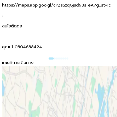
https://maps.app.goo.gl/cPZsSzqGjsd93sTeA?g_st=ic
:
สนใจติดต่อ
คุณเป้ 0804688424
แผนที่การเดินทาง