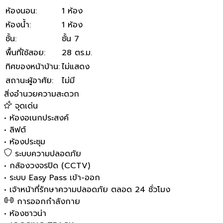
ห้องนอน
:
1 ห้อง
ห้องน้ำ
:
1 ห้อง
ชั้น
:
ชั้น 7
พื้นที่ใช้สอย
:
28 ตร.ม.
ทิศของหน้าบ้าน
:
ไม่แสดง
สถานะผู้อาศัย
:
ไม่มี
สิ่งอำนวยความสะดวก
จุดเด่น
•
ห้องอเนกประสงค์
•
ลิฟต์
•
ห้องประชุม
ระบบความปลอดภัย
•
กล้องวงจรปิด (CCTV)
•
ระบบ Easy Pass เข้า-ออก
•
เจ้าหน้าที่รักษาความปลอดภัย ตลอด 24 ชั่วโมง
การออกกำลังกาย
•
ห้องซาวน่า