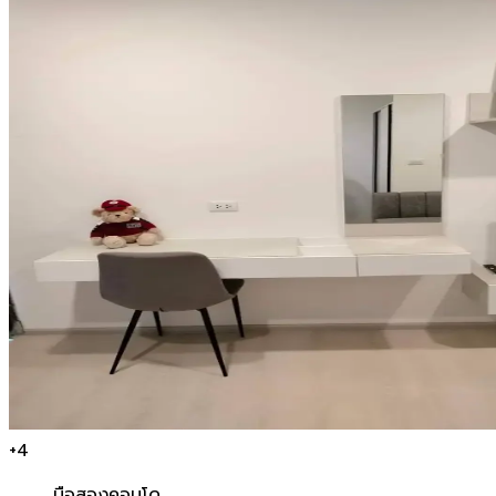
+
4
มือสอง
คอนโด