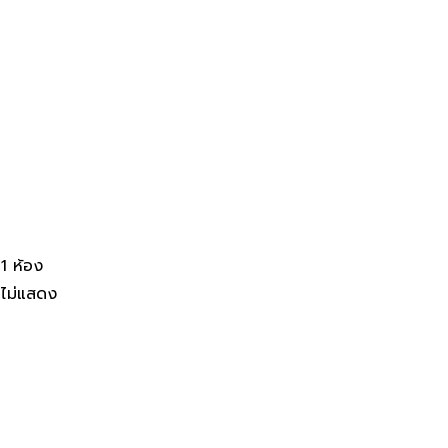
 อุบลราชธานี
1 ห้อง
ไม่แสดง