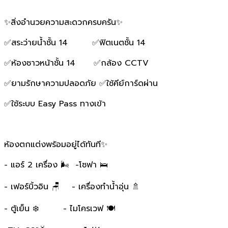
✨สิ่งอำนวยความสะดวกครบครัน✨
✅สระว่ายน้ำชั้น 14 ✅ฟิตเนตชั้น 14
✅ห้องซาวหน้าชั้น 14 ✅กล้อง CCTV
✅ยามรักษาความปลอดภัย ✅ใช้คีย์การ์ดผ่าน
✅ใช้ระบบ Easy Pass ทางเข้า
ห้องตกแต่งพร้อมอยู่ได้ทันที✨
- แอร์ 2 เครื่อง 🌬 -โซฟา 🛌
- เฟอร์บิ้วอิน 🪑 - เครื่องทำน้ำอุ่น 🚿
- ตู้เย็น ❄️ - ไมโครเวฟ 🍽