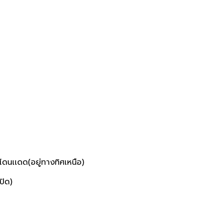
ไม่โดนเเดด(อยู่ทางทิศเหนือ)
ปิด)