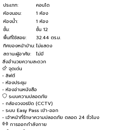
ประเภท
:
คอนโด
ห้องนอน
:
1 ห้อง
ห้องน้ำ
:
1 ห้อง
ชั้น
:
ชั้น 12
พื้นที่ใช้สอย
:
32.44 ตร.ม.
ทิศของหน้าบ้าน
:
ไม่แสดง
สถานะผู้อาศัย
:
ไม่มี
สิ่งอำนวยความสะดวก
จุดเด่น
•
ลิฟต์
•
ห้องประชุม
•
ห้องอ่านหนังสือ
ระบบความปลอดภัย
•
กล้องวงจรปิด (CCTV)
•
ระบบ Easy Pass เข้า-ออก
•
เจ้าหน้าที่รักษาความปลอดภัย ตลอด 24 ชั่วโมง
การออกกำลังกาย