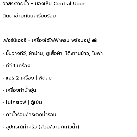
วิวสระว่ายน้ำ + มองเห็น Central Ubon
ติดตาข่ายกันนกเรียบร้อย
เฟอร์นิเจอร์ + เครื่องใช้ไฟฟ้าครบ พร้อมอยู่ 🛋️
• ชั้นวางทีวี, ผ้าม่าน, ตู้เสื้อผ้า, โต๊ะทานข้าว, โซฟา
• ทีวี 1 เครื่อง
• แอร์ 2 เครื่อง | พัดลม
• เครื่องทำน้ำอุ่น
• ไมโครเวฟ | ตู้เย็น
• กาน้ำร้อน/กระติกน้ำร้อน
• อุปกรณ์ทำครัว (ถ้วย/จาน/แก้วน้ำ)