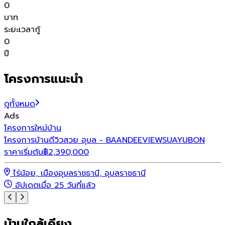
0
บาท
ระยะเวลากู้
0
ปี
โครงการแนะนำ
ดูทั้งหมด
Ads
โครงการใหม่
บ้าน
เ
โครงการบ้านดีวิวสวย อุบล - BAANDEEVIEWSUAYUBON
ร
ราคาเริ่มต้น
฿
2,390,000
ไร่น้อย, เมืองอุบลราชธานี, อุบลราชธานี
อัปเดตเมื่อ 25 วันที่แล้ว
บ้านใกล้เคียง