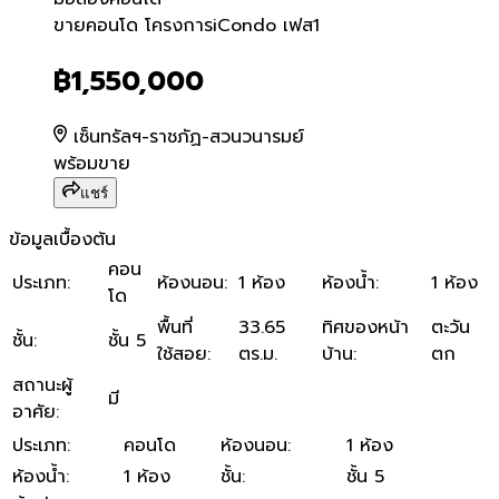
ขายคอนโด โครงการiCondo 
ขายคอนโด โครงการiCondo เฟส1
฿1,550,000
เซ็นทรัลฯ-ราชภัฏ-สวนวนารมย์
พร้อมขาย
แชร์
ข้อมูลเบื้องต้น
คอน
ประเภท
:
ห้องนอน
:
1 ห้อง
ห้องน้ำ
:
1 ห้อง
โด
พื้นที่
33.65
ทิศของหน้า
ตะวัน
ชั้น
:
ชั้น 5
ใช้สอย
:
ตร.ม.
บ้าน
:
ตก
สถานะผู้
มี
อาศัย
:
ประเภท
:
คอนโด
ห้องนอน
:
1 ห้อง
ห้องน้ำ
:
1 ห้อง
ชั้น
:
ชั้น 5