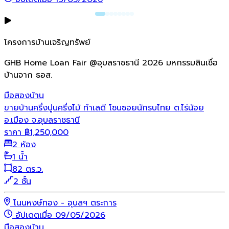
โครงการบ้านเจริญทรัพย์
GHB Home Loan Fair @อุบลราชธานี 2026 มหกรรมสินเชื่อ
บ้านจาก ธอส.
มือสอง
บ้าน
ขายบ้านครึ่งปูนครึ่งไม้ ทำเลดี โซนซอยนักรบไทย ต.ไร่น้อย
อ.เมือง จ.อุบลราชธานี
ราคา
฿
1,250,000
2 ห้อง
1 น้ำ
82 ตร.ว.
2 ชั้น
โนนหงษ์ทอง - อุบลฯ ตระการ
อัปเดตเมื่อ 09/05/2026
มือสอง
บ้าน