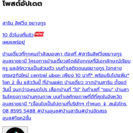
โพสต์อัปเดต
สาริน ลิฟวิ่ง ชยางกูร
ส
10 ชั่วโมงที่แล้ว
1
เผยแพร่อยู่
เ
บ้านเดี่ยวที่ทุกคนกำลังมองหา ต้องที่
#สารินลิฟวิ่งชยางกูร
บ
อุบลราชธานี โครงการบ้านเดี่ยวสไตล์อังกฤษที่มีเอกลักษณ์เรียบ
หรู และให้ความเป็นส่วนตัว บนทำเลติดถนนชยางกูร ใจกลาง
โ
เศรษฐกิจใหม่ central ubon เพียง 10 นาที* พร้อมรับโปรเพิ่ม*
น
โชค 2 ชั้น แล้ววันนี้ ที่บ้านแฝด บ้านเดี่ยว จากบ้านสาริน ตั้งแต่
พ
วันนี้ จนกว่าจะหมดโปร เลือกบ้านที่ "ใช่" ในทำเลที่ "ชอบ" บ้านสา
ท
รินโครงการบ้านคุณภาพ บนทำเลศักยภาพที่ดีที่สุดในจังหวัด
ท
อุบลราชธานี *เงื่อนไขเป็นไปตามที่บริษัทฯ กำหนด 📱 สนใจโทร.
โ
08 8595 5488
#บ้านอุบล
#บ้านสาริน
#บ้านจัดสรร
ค
อุบล
#โชค2ชั้น
*