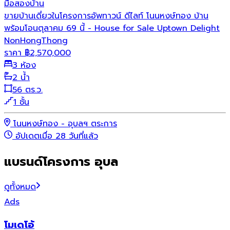
มือสอง
บ้าน
ขายบ้านเดี่ยวในโครงการอัพทาวน์ ดีไลท์ โนนหงษ์ทอง บ้าน
พร้อมโอนตุลาคม 69 นี้ - House for Sale Uptown Delight
NonHongThong
ราคา
฿
2,570,000
3 ห้อง
2 น้ำ
56 ตร.ว.
1 ชั้น
โนนหงษ์ทอง - อุบลฯ ตระการ
อัปเดตเมื่อ 28 วันที่แล้ว
แบรนด์โครงการ อุบล
ดูทั้งหมด
Ads
โมเดโอ้
ไ