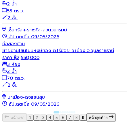
2 น้ำ
55 ตร.ว.
2 ชั้น
เซ็นทรัลฯ-ราชภัฏ-สวนวนารมย์
อัปเดตเมื่อ 09/05/2026
มือสอง
บ้าน
ขายบ้านโซนโนนหงษ์ทอง ต.ไร่น้อย อ.เมือง จ.อุบลราชธานี
ราคา
฿
2,550,000
3 ห้อง
2 น้ำ
70 ตร.ว.
2 ชั้น
นาเมือง-ดงแสนสุข
อัปเดตเมื่อ 09/05/2026
หน้าแรก
1
2
3
4
5
6
7
8
9
หน้าสุดท้าย