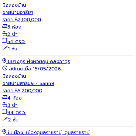
มือสอง
บ้าน
ขายบ้านอารียา
ราคา
฿
2,100,000
3 ห้อง
2 น้ำ
54 ตร.ว.
1 ชั้น
ชยางกูร ฝั่งห้วยคุ้ม คลังอาวุธ
อัปเดตเมื่อ 15/05/2026
มือสอง
บ้าน
ขายบ้านสาริน9 - Sarin9
ราคา
฿
5,200,000
4 ห้อง
3 น้ำ
94 ตร.ว.
2 ชั้น
ในเมือง, เมืองอุบลราชธานี, อุบลราชธานี