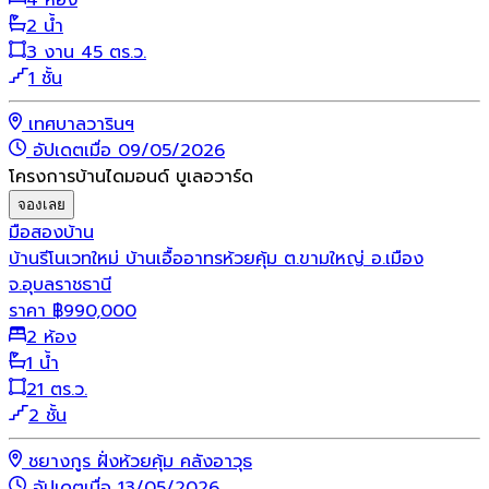
2 น้ำ
3 งาน 45 ตร.ว.
1 ชั้น
เทศบาลวารินฯ
อัปเดตเมื่อ 09/05/2026
โครงการบ้านไดมอนด์ บูเลอวาร์ด
จองเลย
มือสอง
บ้าน
บ้านรีโนเวทใหม่ บ้านเอื้ออาทรห้วยคุ้ม ต.ขามใหญ่ อ.เมือง
จ.อุบลราชธานี
ราคา
฿
990,000
2 ห้อง
1 น้ำ
21 ตร.ว.
2 ชั้น
ชยางกูร ฝั่งห้วยคุ้ม คลังอาวุธ
อัปเดตเมื่อ 13/05/2026