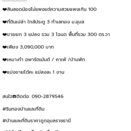
❤️สินสอดน้องไม่แพงแต่ความสวยแพงเกิน 100
❤️ที่ดินเปล่า ใกล้ประตู 3 ทำเลทอง ม.อุบล
❤️ขายยก 3 แปลง รวม 3 โฉนด พื้นที่รวม 300 ตร.วา
❤️เพียง 3,090,000 บาท
❤️เหมาะทำ อพาร์ตเม้นต์ / คาเฟ่ /บ้านพัก
❤️แบ่งขายได้คะ แปลงละ 1 งาน
สนใจ☎️ติดต่อ: 090-2879546
#รินทองบ้านและที่ดิน
#บ้านและที่ดินราคาถูกอุบลราชธานี