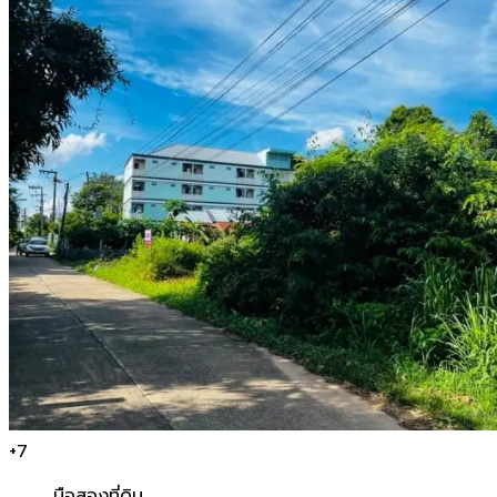
+
7
มือสอง
ที่ดิน