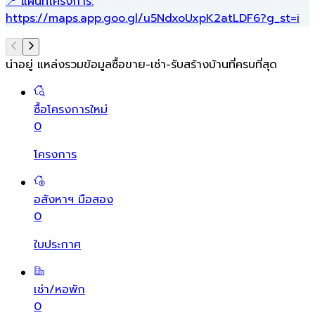
📍 แผนที่โครงการ:
https://maps.app.goo.gl/u5NdxoUxpK2atLDF6?g_st=i
น่าอยู่ แหล่งรวมข้อมูล
ซื้อขาย-เช่า-รับสร้างบ้านที่ครบที่สุด
ซื้อโครงการใหม่
0
โครงการ
อสังหาฯ มือสอง
0
ใบประกาศ
เช่า/หอพัก
0