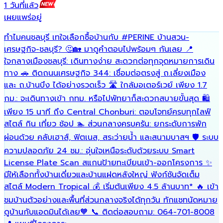
1 วันที่แล้ว
5
เผยแพร่อยู่
เ
ทำไมคนชลบุรี เทใจเลือกซื้อบ้านกับ
#PERINE
บ้านสวน-
ฟ
เศรษฐกิจ-ชลบุรี? 🤔🏡 มาดูคำตอบไปพร้อมๆ กันเลย 📍
พ
ใจกลางเมืองชลบุรี: เดินทางง่าย สะดวกต่อทุกจุดหมายการเดิน
เ
ทาง 🚗 ติดถนนเศรษฐกิจ 344: เชื่อมต่อตรงสู่ ถ.เลี่ยงเมือง
ร
และ ถ.บ้านบึง ได้อย่างรวดเร็ว 🛣️ ใกล้มอเตอร์เวย์ เพียง 1.7
เ
กม.: จะเดินทางเข้า กทม. หรือไปพัทยาก็สะดวกสบายขั้นสุด 🛍️
เพียง 15 นาที ถึง Central Chonburi: ตอบโจทย์ครบทุกไลฟ์
สไตล์ กิน เที่ยว ช้อป 🏊 ส่วนกลางครบครัน: ยกระดับการพัก
ผ่อนด้วย คลับเฮาส์, ฟิตเนส, สระว่ายน้ำ และสนามบาสฯ 🛡️ ระบบ
ความปลอดภัย 24 ชม.: อุ่นใจเหนือระดับด้วยระบบ Smart
License Plate Scan สแกนป้ายทะเบียนเข้า-ออกโครงการ ✨
มีให้เลือกทั้งบ้านเดี่ยวและบ้านแฝดหลังใหญ่ ฟังก์ชันจัดเต็ม
สไตล์ Modern Tropical 💰 เริ่มต้นเพียง 4.5 ล้านบาท* 🔥 เข้า
ชมบ้านตัวอย่างและพื้นที่ส่วนกลางจริงได้ทุกวัน ทักแชทนัดหมาย
ดูบ้านกับแอดมินได้เลย🧡 📞 ติดต่อสอบถาม: 064-701-8008