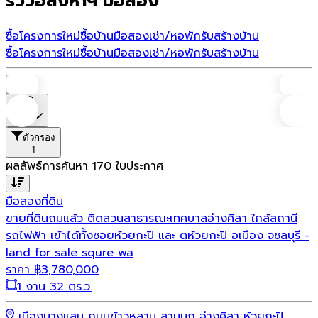
รีวิวอสังหาฯ มือสอง
ซื้อโครงการใหม่
ซื้อบ้านมือสอง
เช่า/หอพัก
รับสร้างบ้าน
ซื้อโครงการใหม่
ซื้อบ้านมือสอง
เช่า/หอพัก
รับสร้างบ้าน
บ้าน
ราคา
ตัวกรอง
1
ผลลัพธ์การค้นหา
170
ใบประกาศ
มือสอง
ที่ดิน
ขายที่ดินถมแล้ว ติดสวนสาธารณะเทศบาลอ่างศิลา ใกล้สถานี
รถไฟฟ้า เข้าได้ทั้งซอยห้วยกะปิ และ ตห้วยกะปิ อเมือง จชลบุรี -
land for sale squre wa
ราคา
฿
3,780,000
1 งาน 32 ตร.ว.
เมืองบางแสน ถนนข้าวหลาม สามมุก อ่างศิลา ห้วยกะปิ