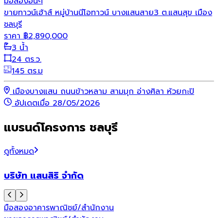
มือสอง
อื่นๆ
ขายทาวน์เฮ้าส์ หมู่บ้านนีโอทาวน์ บางแสนสาย3 ต.แสนสุข เมือง
ชลบุรี
ราคา
฿
2,890,000
3 น้ำ
24 ตร.ว.
145 ตร.ม
เมืองบางแสน ถนนข้าวหลาม สามมุก อ่างศิลา ห้วยกะปิ
อัปเดตเมื่อ 28/05/2026
แบรนด์โครงการ ชลบุรี
ดูทั้งหมด
บริษัท แสนสิริ จำกัด
มือสอง
อาคารพาณิชย์/สำนักงาน