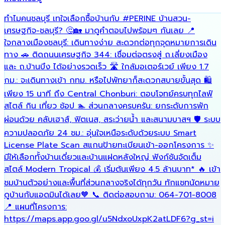
ทำไมคนชลบุรี เทใจเลือกซื้อบ้านกับ
#PERINE
บ้านสวน-
ฟ
เศรษฐกิจ-ชลบุรี? 🤔🏡 มาดูคำตอบไปพร้อมๆ กันเลย 📍
พ
ใจกลางเมืองชลบุรี: เดินทางง่าย สะดวกต่อทุกจุดหมายการเดิน
เ
ทาง 🚗 ติดถนนเศรษฐกิจ 344: เชื่อมต่อตรงสู่ ถ.เลี่ยงเมือง
ร
และ ถ.บ้านบึง ได้อย่างรวดเร็ว 🛣️ ใกล้มอเตอร์เวย์ เพียง 1.7
เ
กม.: จะเดินทางเข้า กทม. หรือไปพัทยาก็สะดวกสบายขั้นสุด 🛍️
เพียง 15 นาที ถึง Central Chonburi: ตอบโจทย์ครบทุกไลฟ์
สไตล์ กิน เที่ยว ช้อป 🏊 ส่วนกลางครบครัน: ยกระดับการพัก
ผ่อนด้วย คลับเฮาส์, ฟิตเนส, สระว่ายน้ำ และสนามบาสฯ 🛡️ ระบบ
ความปลอดภัย 24 ชม.: อุ่นใจเหนือระดับด้วยระบบ Smart
License Plate Scan สแกนป้ายทะเบียนเข้า-ออกโครงการ ✨
มีให้เลือกทั้งบ้านเดี่ยวและบ้านแฝดหลังใหญ่ ฟังก์ชันจัดเต็ม
สไตล์ Modern Tropical 💰 เริ่มต้นเพียง 4.5 ล้านบาท* 🔥 เข้า
ชมบ้านตัวอย่างและพื้นที่ส่วนกลางจริงได้ทุกวัน ทักแชทนัดหมาย
ดูบ้านกับแอดมินได้เลย🧡 📞 ติดต่อสอบถาม: 064-701-8008
📍 แผนที่โครงการ:
https://maps.app.goo.gl/u5NdxoUxpK2atLDF6?g_st=i