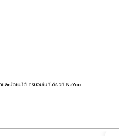
ละนัดชมได้ ครบจบในที่เดียวที่ NaYoo
ที่ดิน