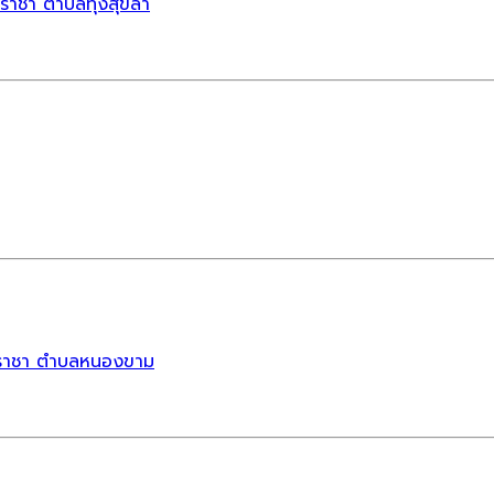
ราชา ตำบลทุ่งสุขลา
ีราชา ตำบลหนองขาม