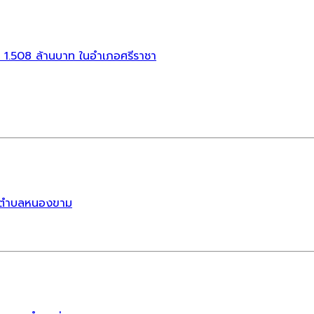
1.508 ล้านบาท ในอำเภอศรีราชา
า ตำบลหนองขาม