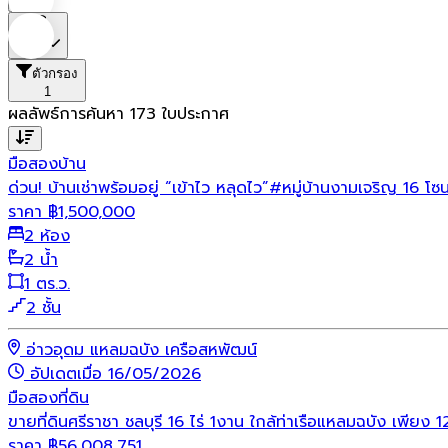
ราคา
ตัวกรอง
1
ผลลัพธ์การค้นหา
173
ใบประกาศ
มือสอง
บ้าน
ด่วน! บ้านเช่าพร้อมอยู่ “เข้าไว หลุดไว”#หมู่บ้านงามเจริญ 16 โ
ราคา
฿
1,500,000
2 ห้อง
2 น้ำ
1 ตร.ว.
2 ชั้น
อ่าวอุดม แหลมฉบัง เครือสหพัฒน์
อัปเดตเมื่อ 16/05/2026
มือสอง
ที่ดิน
ขายที่ดินศรีราชา ชลบุรี 16 ไร่ 1งาน ใกล้ท่าเรือแหลมฉบัง เพียง
ราคา
฿
56,008,751