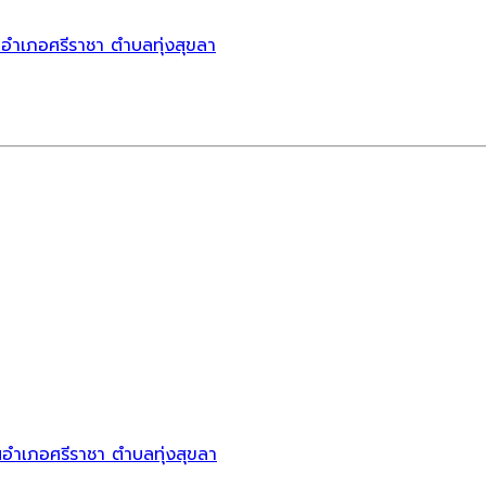
นอำเภอศรีราชา ตำบลทุ่งสุขลา
นอำเภอศรีราชา ตำบลทุ่งสุขลา