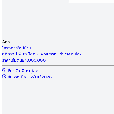
พิษณุโลกน่าอยู่ Home Expo 2026
แคมเปญเริ่มวันที่
26 ส.ค. 26 - 30 ก.ย. 26
โครงการที่เข้าร่วมแคมเปญ
Ads
โครงการใหม่
บ้าน
อภิทาวน์ พิษณุโลก - Apitown Phitsanulok
ราคาเริ่มต้น
฿
4,000,000
เซ็นทรัล พิษณุโลก
อัปเดตเมื่อ 02/01/2026
เข้าชมแคมเปญ
รีวิว