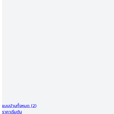
ราคาเริ่มต้น
6.2 ล้าน
แบบบ้านทั้งหมด (
1
)
แบบบ้าน:
เดอะชาร์มเศรษฐี 3
4
3
2
2
ชั้น
56.00 ตร.ว.
ราคาเริ่มต้น
B
6,290,000
โครงการใหม่
บ้าน
เดอะ ชาร์ม พิษณุโลก - เดอะ ชาร์ม เศรษฐี 3 - The Charm P
วัดจุฬามณี
น่าอยู่รีวิว
Ads
แบบบ้านทั้งหมด
(
2
)
ราคาเริ่มต้น