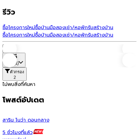
รีวิว
ซื้อโครงการใหม่
ซื้อบ้านมือสอง
เช่า/หอพัก
รับสร้างบ้าน
ซื้อโครงการใหม่
ซื้อบ้านมือสอง
เช่า/หอพัก
รับสร้างบ้าน
บ้าน
ที่ตั้ง
(1)
ตัวกรอง
2
ไม่พบสิ่งที่ค้นหา
โพสต์อัปเดต
สาริน โนว่า ดอนกลาง
ส
5 ชั่วโมงที่แล้ว
1