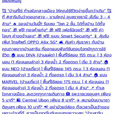
เผยแพร่อยู่
เ
🥰 "บ้านที่ใช่ ทำเลใจกลางเมือง ให้คุณใช้ชีวิตง่ายขึ้นกว่าเดิม" 🥰
บ
ที่
#สารินโนว่าดอนกลาง
- ขามใหญ่ อุบลราชธานี 💰เริ่ม 3 - 4
อ
ห
ล้าน* 🔥 จองบ้านวันนี้!! รับเลย “โชค 2 ชั้น…ได้ทั้งบ้าน ได้ทั้ง
เ
ทอง” 🎁 ฟรี! ทองคำแท่ง* 🎁 ฟรี! เฟอร์นิเจอร์* 🎁 ฟรี! ค่า
โ
โอนฯ ค่าจดจำนอง* 🎁 ฟรี! ระบบ Smart Security* 📱 ลุ้นรับ
ว
เพิ่ม! โทรศัพท์ OPPO A6x 5G* 🛋️ คุ้มค่า คุ้มราคา กับบ้าน
ร
คุณภาพจากบ้านสาริน ที่ออกแบบฟังก์ชันตอบโจทย์ทุกการใช้
อ
ชีวิต 🏠 แบบ DIVA (บ้านแฝด) | พื้นที่ใช้สอย 155 ตร.ม. | 3 ห้อง
นอน (1 ห้องนอนล่าง) 3 ห้องน้ำ 2 ที่จอดรถ | เริ่ม 3 ล้าน* 🏠
อ
แบบ NEO (บ้านเดี่ยว) | พื้นที่ใช้สอย 145 ตร.ม. | 3 ห้องนอน (1
ห้องนอนล่าง) 3 ห้องน้ำ 2 ที่จอดรถ | เริ่ม 3.4 ล้าน* 🏠 แบบ
MARVEL (บ้านเดี่ยว) | พื้นที่ใช้สอย 175 ตร.ม. | 4 ห้องนอน (1
ห้องนอนล่าง) 3 ห้องน้ำ 2 ที่จอดรถ | เริ่ม 4 ล้าน* 📌 ทำเล
ใจกลางเมือง…สะดวกทุกการเดินทาง 🏥 รพ.ราชเวชอุบลฯ เพียง
5 นาที* 🛍️ Central Ubon เพียง 8 นาที* ✈️ สนามบินนานาชา
ติอุบลฯ เพียง 10 นาที* 📢 อย่ามัวแต่ส่อง ถึงเวลาเป็นเจ้าของ
เพราะบ้านที่ดี...ควรเป็นจุดเริ่มต้นของทุกความสุข "บ้านสาริน