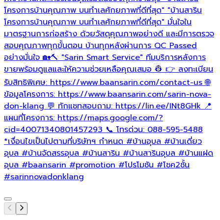
โครงการบ้านคุณภาพ บนทำเลศักยภาพที่ดีที่สุด" "บ้านสาริน
โครงการบ้านคุณภาพ บนทำเลศักยภาพที่ดีที่สุด" มั่นใจใน
มาตรฐานการก่อสร้าง ด้วยวัสดุคุณภาพอย่างดี และมีการตรวจ
สอบคุณภาพทุกขั้นตอน บ้านทุกหลังผ่านการ QC Passed
อย่างมั่นใจ 🏡🔨 "Sarin Smart Service" ทีมบริการหลังการ
ขายพร้อมดูแลและให้ความช่วยเหลือคุณเสมอ 👷 👉 ลงทะเบียน
รับสิทธิพิเศษ: https://www.baansarin.com/contact-us 🌐
ข้อมูลโครงการ: https://www.baansarin.com/sarin-nova-
don-klang 💬 ทักแชทสอบถาม: https://lin.ee/INt8GHk 📍
แผนที่โครงการ: https://maps.google.com/?
cid=40071340801457293 📞 โทรด่วน: 088-595-5488
*เงื่อนไขเป็นไปตามที่บริษัทฯ กำหนด
#บ้านอุบล
#บ้านเดี่ยว
อุบล
#บ้านจัดสรรอุบล
#บ้านสาริน
#บ้านสารินอุบล
#บ้านแฝด
อุบล
#baansarin
#promotion
#โปรโมชัน
#โชค2ชั้น
#sarinnovadonklang