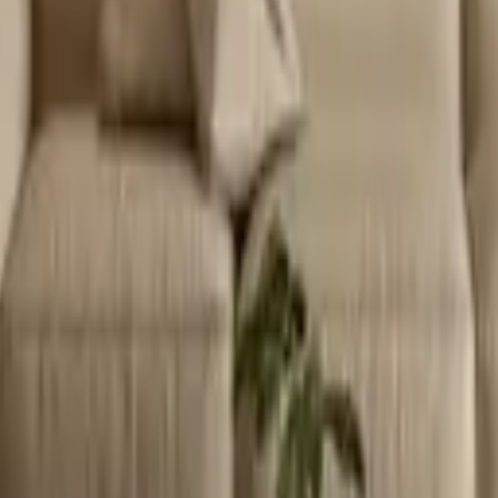
2026 ปั้นทักษะนักขาย สร้างรายได้จากอสังหาฯ
นักขาย สร้างรายได้จากอสังหาฯ แบบไม่ต้องลงทุนเอง
์สูง มีโครงการไหนบ้าง?