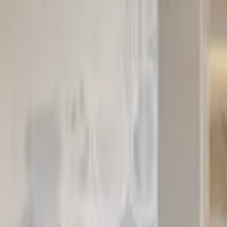
สาระเรื่องบ้าน
บ้านราคา 2 ล้าน ผ่อนเดือนละเท่าไหร่? เช็ก 7 โครงก
อัปเดต:
27 กรกฎาคม 2026
สาระเรื่องบ้าน
แนะนำบ้านโซนเซ็นทรัลอุบล รวม 6 โครงการน่าอยู่ ใกล
อัปเดต:
14 กรกฎาคม 2026
สาระเรื่องบ้าน
รวม 11 โครงการบ้านอุบล 2.5 ล้าน น่าสนใจ มีโครงการ
อัปเดต:
14 กรกฎาคม 2026
สาระเรื่องบ้าน
แนะนำบ้านโซนหัวสนามบิน โครงการไหนดี? รวม 6 โครง