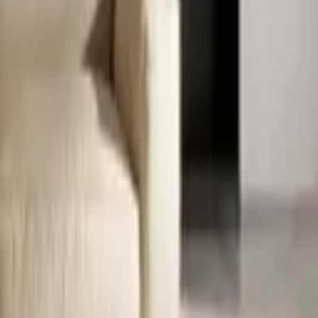
 คืออะไร