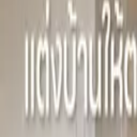
บทความล่าสุด
รีวิว
ไลฟ์สไตล์
อัปเดตข่าวสาร
สาระเรื่องบ้าน
Tren
ข่าวสาร
หาคำตอบ อสังหาอุบลประเภทไหนดี แบบไหนควรขายเ
อัปเดต:
7 สิงหาคม 2026
ข่าวสาร
GHB Home Loan Fair @อุบลราชธานี 2569 มหกรรมสิ
อัปเดต:
7 สิงหาคม 2026
สาระเรื่องบ้าน
3 โซนในอุบล ที่ยังน่าลงทุนอสังหาและราคาบ้านอุบลยังเ
อัปเดต:
28 กรกฎาคม 2026