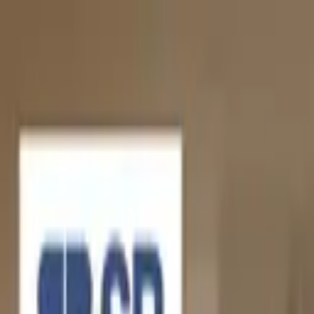
น่า
อยู่
อุบลราชธานี
ซื้อโครงการใหม่
ซื้ออสังหาฯ มือสอง
เช่า
รับสร้างบ้าน
รีวิวน่าอยู่
เพิ่มเติม
ลงประกาศฟรี
เข้าสู่ระบบ