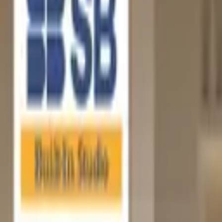
ซื้อโครงการใหม่
ซื้ออสังหาฯ มือสอง
เช่า
รับสร้างบ้าน
รีวิวน่าอยู่
เพิ่มเติม
รวมบทความในจังหวัด
อุบล
บทความน่าสนใจ
ข่าวสาร
หาคำตอบ อสังหาอุบลประเภทไหนดี แบบไหนควรขายเ
ขายบ้านหรือที่ดินในอุบลเองดีไหม? เปรียบเทียบข้อดี-ข้อเสียข
อัปเดต :
7 สิงหาคม 2026
ข่าวสาร