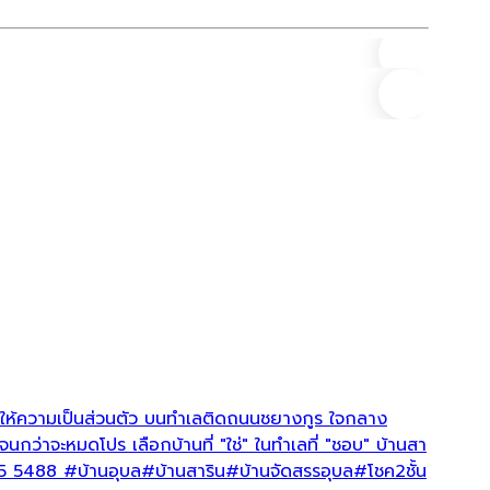
ทาวน์โ
ราคา
สาริน วิ
1 วันที่แ
เผยแพร่อ
ละให้ความเป็นส่วนตัว บนทำเลติดถนนชยางกูร ใจกลาง
บ้านเดี
 จนกว่าจะหมดโปร เลือกบ้านที่ "ใช่" ในทำเลที่ "ชอบ" บ้านสา
นาที*/ 
595 5488
#บ้านอุบล
#บ้านสาริน
#บ้านจัดสรรอุบล
#โชค2ชั้น
นี้ ที่บ