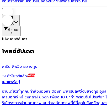
ซื้อโครงการใหม่
ซื้อบ้านมือสอง
เช่า/หอพัก
รับสร้างบ้าน
บ้าน
ที่ตั้ง
(1)
ตัวกรอง
2
ไม่พบสิ่งที่ค้นหา
โพสต์อัปเดต
สาริน ลิฟวิ่ง ชยางกูร
19 ชั่วโมงที่แล้ว
เผยแพร่อยู่
บ้านเดี่ยวที่ทุกคนกำลังมองหา ต้องที่
#สารินลิฟวิ่งชยางกูร
อุบลร
เศรษฐกิจใหม่ central ubon เพียง 10 นาที* พร้อมรับโปรเพิ่ม* โชค 2
รินโครงการบ้านคุณภาพ บนทำเลศักยภาพที่ดีที่สุดในจังหวัดอุบล