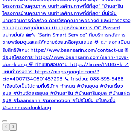
โครงการบ้านคุณภาพ บนทำเลศักยภาพที่ดีที่สุด" "บ้านสาริน
โครงการบ้านคุณภาพ บนทำเลศักยภาพที่ดีที่สุด" มั่นใจใน
มาตรฐานการก่อสร้าง ด้วยวัสดุคุณภาพอย่างดี และมีการตรวจ
สอบคุณภาพทุกขั้นตอน บ้านทุกหลังผ่านการ QC Passed
อย่างมั่นใจ 🏡🔨 "Sarin Smart Service" ทีมบริการหลังการ
ขายพร้อมดูแลและให้ความช่วยเหลือคุณเสมอ 👷 👉 ลงทะเบียน
รับสิทธิพิเศษ: https://www.baansarin.com/contact-us 🌐
ข้อมูลโครงการ: https://www.baansarin.com/sarin-nova-
don-klang 💬 ทักแชทสอบถาม: https://lin.ee/INt8GHk 📍
แผนที่โครงการ: https://maps.google.com/?
cid=40071340801457293 📞 โทรด่วน: 088-595-5488
*เงื่อนไขเป็นไปตามที่บริษัทฯ กำหนด
#บ้านอุบล
#บ้านเดี่ยว
อุบล
#บ้านจัดสรรอุบล
#บ้านสาริน
#บ้านสารินอุบล
#บ้านแฝด
อุบล
#baansarin
#promotion
#โปรโมชัน
#โชค2ชั้น
#sarinnovadonklang