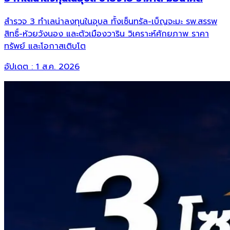
สำรวจ 3 ทำเลน่าลงทุนในอุบล ทั้งเซ็นทรัล-เบ็ญจะมะ รพ.สรรพ
สิทธิ์-ห้วยวังนอง และตัวเมืองวาริน วิเคราะห์ศักยภาพ ราคา
ทรัพย์ และโอกาสเติบโต
อัปเดต :
1 ส.ค. 2026