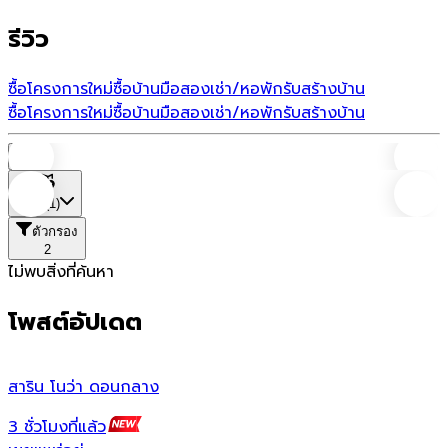
รีวิว
ซื้อโครงการใหม่
ซื้อบ้านมือสอง
เช่า/หอพัก
รับสร้างบ้าน
ซื้อโครงการใหม่
ซื้อบ้านมือสอง
เช่า/หอพัก
รับสร้างบ้าน
บ้าน
ที่ตั้ง
(1)
ตัวกรอง
2
ไม่พบสิ่งที่ค้นหา
โพสต์อัปเดต
สาริน โนว่า ดอนกลาง
ส
3 ชั่วโมงที่แล้ว
1