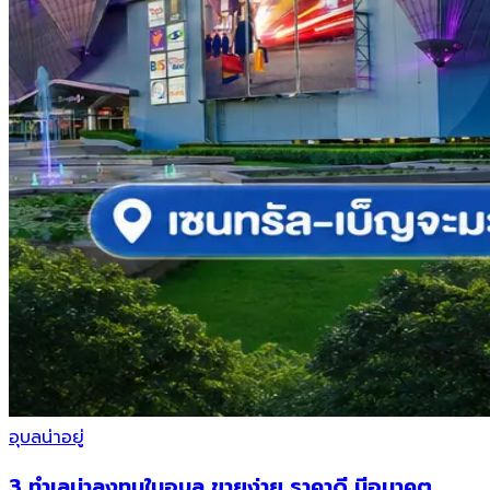
อุบลน่าอยู่
3 ทำเลน่าลงทุนในอุบล ขายง่าย ราคาดี มีอนาคต