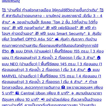
เผยแพร่อยู่
เ
🥰 "บ้านที่ใช่ ทำเลใจกลางเมือง ให้คุณใช้ชีวิตง่ายขึ้นกว่าเดิม" 🥰
บ
ที่
#สารินโนว่าดอนกลาง
- ขามใหญ่ อุบลราชธานี 💰เริ่ม 3 - 4
อ
ห
ล้าน* 🔥 จองบ้านวันนี้!! รับเลย “โชค 2 ชั้น…ได้ทั้งบ้าน ได้ทั้ง
เ
ทอง” 🎁 ฟรี! ทองคำแท่ง* 🎁 ฟรี! เฟอร์นิเจอร์* 🎁 ฟรี! ค่า
โ
โอนฯ ค่าจดจำนอง* 🎁 ฟรี! ระบบ Smart Security* 📱 ลุ้นรับ
ว
เพิ่ม! โทรศัพท์ OPPO A6x 5G* 🛋️ คุ้มค่า คุ้มราคา กับบ้าน
ร
คุณภาพจากบ้านสาริน ที่ออกแบบฟังก์ชันตอบโจทย์ทุกการใช้
อ
ชีวิต 🏠 แบบ DIVA (บ้านแฝด) | พื้นที่ใช้สอย 155 ตร.ม. | 3 ห้อง
นอน (1 ห้องนอนล่าง) 3 ห้องน้ำ 2 ที่จอดรถ | เริ่ม 3 ล้าน* 🏠
อ
แบบ NEO (บ้านเดี่ยว) | พื้นที่ใช้สอย 145 ตร.ม. | 3 ห้องนอน (1
ห้องนอนล่าง) 3 ห้องน้ำ 2 ที่จอดรถ | เริ่ม 3.4 ล้าน* 🏠 แบบ
MARVEL (บ้านเดี่ยว) | พื้นที่ใช้สอย 175 ตร.ม. | 4 ห้องนอน (1
ห้องนอนล่าง) 3 ห้องน้ำ 2 ที่จอดรถ | เริ่ม 4 ล้าน* 📌 ทำเล
ใจกลางเมือง…สะดวกทุกการเดินทาง 🏥 รพ.ราชเวชอุบลฯ เพียง
5 นาที* 🛍️ Central Ubon เพียง 8 นาที* ✈️ สนามบินนานาชา
ติอุบลฯ เพียง 10 นาที* 📢 อย่ามัวแต่ส่อง ถึงเวลาเป็นเจ้าของ
เพราะบ้านที่ดี...ควรเป็นจุดเริ่มต้นของทุกความสุข "บ้านสาริน