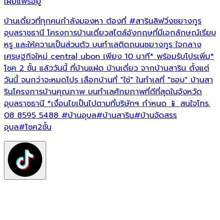
เผยแพร่อยู่
เ
บ้านเดี่ยวที่ทุกคนกำลังมองหา ต้องที่
#สารินลิฟวิ่งชยางกูร
บ
อุบลราชธานี โครงการบ้านเดี่ยวสไตล์อังกฤษที่มีเอกลักษณ์เรียบ
หรู และให้ความเป็นส่วนตัว บนทำเลติดถนนชยางกูร ใจกลาง
โ
เศรษฐกิจใหม่ central ubon เพียง 10 นาที* พร้อมรับโปรเพิ่ม*
น
โชค 2 ชั้น แล้ววันนี้ ที่บ้านแฝด บ้านเดี่ยว จากบ้านสาริน ตั้งแต่
พ
วันนี้ จนกว่าจะหมดโปร เลือกบ้านที่ "ใช่" ในทำเลที่ "ชอบ" บ้านสา
ท
รินโครงการบ้านคุณภาพ บนทำเลศักยภาพที่ดีที่สุดในจังหวัด
ท
อุบลราชธานี *เงื่อนไขเป็นไปตามที่บริษัทฯ กำหนด 📱 สนใจโทร.
โ
08 8595 5488
#บ้านอุบล
#บ้านสาริน
#บ้านจัดสรร
ค
อุบล
#โชค2ชั้น
*