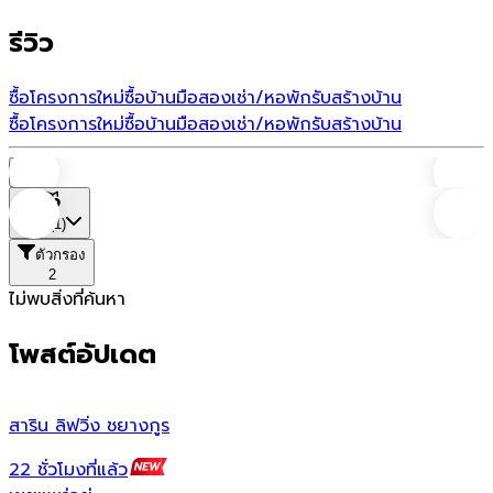
รีวิว
ซื้อโครงการใหม่
ซื้อบ้านมือสอง
เช่า/หอพัก
รับสร้างบ้าน
ซื้อโครงการใหม่
ซื้อบ้านมือสอง
เช่า/หอพัก
รับสร้างบ้าน
บ้าน
ที่ตั้ง
(1)
ตัวกรอง
2
ไม่พบสิ่งที่ค้นหา
โพสต์อัปเดต
สาริน ลิฟวิ่ง ชยางกูร
ส
22 ชั่วโมงที่แล้ว
1