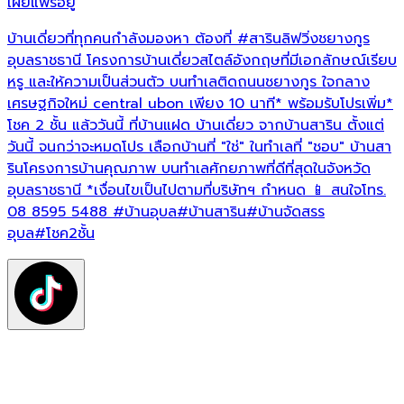
เผยแพร่อยู่
เ
บ้านเดี่ยวที่ทุกคนกำลังมองหา ต้องที่
#สารินลิฟวิ่งชยางกูร
บ
อุบลราชธานี โครงการบ้านเดี่ยวสไตล์อังกฤษที่มีเอกลักษณ์เรียบ
หรู และให้ความเป็นส่วนตัว บนทำเลติดถนนชยางกูร ใจกลาง
โ
เศรษฐกิจใหม่ central ubon เพียง 10 นาที* พร้อมรับโปรเพิ่ม*
น
โชค 2 ชั้น แล้ววันนี้ ที่บ้านแฝด บ้านเดี่ยว จากบ้านสาริน ตั้งแต่
พ
วันนี้ จนกว่าจะหมดโปร เลือกบ้านที่ "ใช่" ในทำเลที่ "ชอบ" บ้านสา
ท
รินโครงการบ้านคุณภาพ บนทำเลศักยภาพที่ดีที่สุดในจังหวัด
ท
อุบลราชธานี *เงื่อนไขเป็นไปตามที่บริษัทฯ กำหนด 📱 สนใจโทร.
โ
08 8595 5488
#บ้านอุบล
#บ้านสาริน
#บ้านจัดสรร
ค
อุบล
#โชค2ชั้น
*