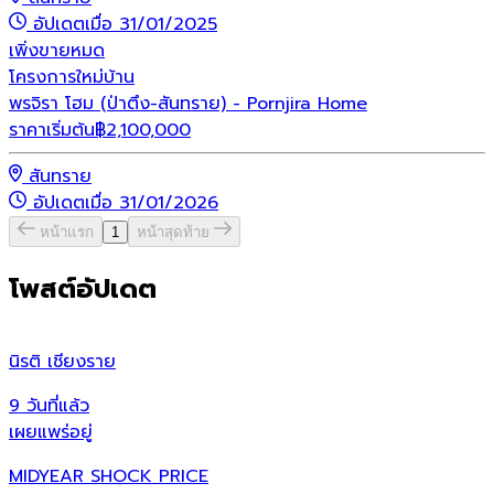
อัปเดตเมื่อ 31/01/2025
เพิ่งขายหมด
โครงการใหม่
บ้าน
พรจิรา โฮม (ป่าตึง-สันทราย) - Pornjira Home
ราคาเริ่มต้น
฿
2,100,000
สันทราย
อัปเดตเมื่อ 31/01/2026
หน้าแรก
1
หน้าสุดท้าย
โพสต์อัปเดต
นิรติ เชียงราย
ศ
9 วันที่แล้ว
9
เผยแพร่อยู่
เ
MIDYEAR SHOCK PRICE
ศ