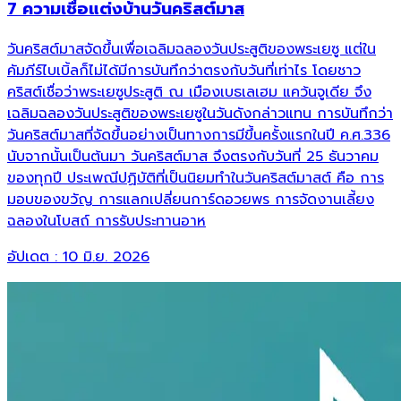
7 ความเชื่อแต่งบ้านวันคริสต์มาส
วันคริสต์มาสจัดขึ้นเพื่อเฉลิมฉลองวันประสูติของพระเยซู แต่ใน
คัมภีร์ไบเบิ้ลก็ไม่ได้มีการบันทึกว่าตรงกับวันที่เท่าไร โดยชาว
คริสต์เชื่อว่าพระเยซูประสูติ ณ เมืองเบธเลเฮม แคว้นจูเดีย จึง
เฉลิมฉลองวันประสูติของพระเยซูในวันดังกล่าวแทน การบันทึกว่า
วันคริสต์มาสที่จัดขึ้นอย่างเป็นทางการมีขึ้นครั้งแรกในปี ค.ศ.336
นับจากนั้นเป็นต้นมา วันคริสต์มาส จึงตรงกับวันที่ 25 ธันวาคม
ของทุกปี ประเพณีปฏิบัติที่เป็นนิยมทำในวันคริสต์มาสต์ คือ การ
มอบของขวัญ การแลกเปลี่ยนการ์ดอวยพร การจัดงานเลี้ยง
ฉลองในโบสถ์ การรับประทานอาห
อัปเดต :
10 มิ.ย. 2026