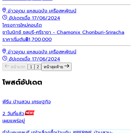
อ่าวอุดม แหลมฉบัง เครือสหพัฒน์
อัปเดตเมื่อ 17/06/2024
โครงการใหม่
คอนโด
ชาโมนิกซ์ ชลบุรี-ศรีราชา - Chamonix Chonburi-Sriracha
ราคาเริ่มต้น
฿
1,700,000
อ่าวอุดม แหลมฉบัง เครือสหพัฒน์
อัปเดตเมื่อ 17/06/2024
หน้าแรก
1
2
หน้าสุดท้าย
โพสต์อัปเดต
พีรีน บ้านสวน เศรษฐกิจ
น
2 วันที่แล้ว
6
เผยแพร่อยู่
เ
ทำไมคนชลบุรี เทใจเลือกซื้อบ้านกับ
#PERINE
บ้านสวน-
ฟ