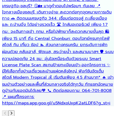
เศรษฐกิจ-ชลบุรี? 🤔🏡 มาดูคำตอบไปพร้อมๆ กันเลย 📍
พ
ใจกลางเมืองชลบุรี: เดินทางง่าย สะดวกต่อทุกจุดหมายการเดิน
เ
ทาง 🚗 ติดถนนเศรษฐกิจ 344: เชื่อมต่อตรงสู่ ถ.เลี่ยงเมือง
ร
และ ถ.บ้านบึง ได้อย่างรวดเร็ว 🛣️ ใกล้มอเตอร์เวย์ เพียง 1.7
เ
กม.: จะเดินทางเข้า กทม. หรือไปพัทยาก็สะดวกสบายขั้นสุด 🛍️
เพียง 15 นาที ถึง Central Chonburi: ตอบโจทย์ครบทุกไลฟ์
สไตล์ กิน เที่ยว ช้อป 🏊 ส่วนกลางครบครัน: ยกระดับการพัก
ผ่อนด้วย คลับเฮาส์, ฟิตเนส, สระว่ายน้ำ และสนามบาสฯ 🛡️ ระบบ
ความปลอดภัย 24 ชม.: อุ่นใจเหนือระดับด้วยระบบ Smart
License Plate Scan สแกนป้ายทะเบียนเข้า-ออกโครงการ ✨
มีให้เลือกทั้งบ้านเดี่ยวและบ้านแฝดหลังใหญ่ ฟังก์ชันจัดเต็ม
สไตล์ Modern Tropical 💰 เริ่มต้นเพียง 4.5 ล้านบาท* 🔥 เข้า
ชมบ้านตัวอย่างและพื้นที่ส่วนกลางจริงได้ทุกวัน ทักแชทนัดหมาย
ดูบ้านกับแอดมินได้เลย🧡 📞 ติดต่อสอบถาม: 064-701-8008
📍 แผนที่โครงการ:
https://maps.app.goo.gl/u5NdxoUxpK2atLDF6?g_st=i