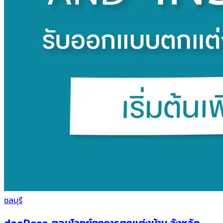
ชลบุรี
dooDeco ตอบโจทย์ทุกการตกแต่งบ้าน จังหวัด