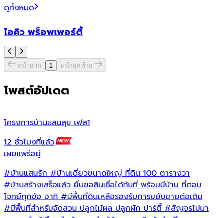
ดูทั้งหมด
ไอคิว พร็อพเพอร์ตี้
หน้าแรก
1
หน้าสุดท้าย
โพสต์อัปเดต
โครงการบ้านแสนสุข เฟส1
น
12 ชั่วโมงที่แล้ว
1
เผยแพร่อยู่
เ
#บ้านแสนรัก
#บ้านเดี่ยวขนาดใหญ่
ที่ดิน 100 ตารางวา
#บ้านสร้างเสร็จแล้ว
ยื่นขอสินเชื่อได้ทันที่ พร้อมมีบ้าน ที่ตอบ
โจทย์ทุกข้อ อาทิ
#มีพื้นที่ดินเหลือรองรับการขยับขายต่อเติม
#มีพื้นที่สำหรับจัดสวน
ปลูกไม้ผล ปลูกผัก ปาร์ตี้
#สัญจรไปมา