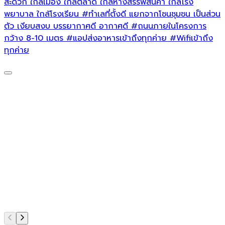
สะดวก
ใกล้เมือง ใกล้ตลาด ใกล้ห้างสรรพสินค้า ใกล้โรง
พยาบาล ใกล้โรงเรียน
#ทำเลที่ตั้งดี
แยกจากโซนชุมชน เป็นส่วน
ตัว เงียบสงบ บรรยากาศดี อากาศดี
#ถนนภายในโครงการ
กว้าง
8-10 เมตร
#แอปส่งอาหารเข้าถึงทุกค่าย
#Wifiเข้าถึง
ทุกค่าย