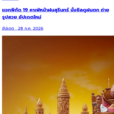
แจกพิกัด 19 คาเฟ่หน้าฝนสุรินทร์ นั่งชิลดูฝนตก ถ่าย
รูปสวย อัปเดตใหม่
อัปเดต :
28 ก.ค. 2026