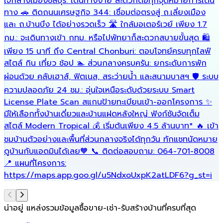
ใจกลางเมืองชลบุรี: เดินทางง่าย สะดวกต่อทุกจุดหมายการเดิน
เ
ทาง 🚗 ติดถนนเศรษฐกิจ 344: เชื่อมต่อตรงสู่ ถ.เลี่ยงเมือง
ร
และ ถ.บ้านบึง ได้อย่างรวดเร็ว 🛣️ ใกล้มอเตอร์เวย์ เพียง 1.7
เ
กม.: จะเดินทางเข้า กทม. หรือไปพัทยาก็สะดวกสบายขั้นสุด 🛍️
เพียง 15 นาที ถึง Central Chonburi: ตอบโจทย์ครบทุกไลฟ์
สไตล์ กิน เที่ยว ช้อป 🏊 ส่วนกลางครบครัน: ยกระดับการพัก
ผ่อนด้วย คลับเฮาส์, ฟิตเนส, สระว่ายน้ำ และสนามบาสฯ 🛡️ ระบบ
ความปลอดภัย 24 ชม.: อุ่นใจเหนือระดับด้วยระบบ Smart
License Plate Scan สแกนป้ายทะเบียนเข้า-ออกโครงการ ✨
มีให้เลือกทั้งบ้านเดี่ยวและบ้านแฝดหลังใหญ่ ฟังก์ชันจัดเต็ม
สไตล์ Modern Tropical 💰 เริ่มต้นเพียง 4.5 ล้านบาท* 🔥 เข้า
ชมบ้านตัวอย่างและพื้นที่ส่วนกลางจริงได้ทุกวัน ทักแชทนัดหมาย
ดูบ้านกับแอดมินได้เลย🧡 📞 ติดต่อสอบถาม: 064-701-8008
📍 แผนที่โครงการ:
https://maps.app.goo.gl/u5NdxoUxpK2atLDF6?g_st=i
น่าอยู่ แหล่งรวมข้อมูล
ซื้อขาย-เช่า-รับสร้างบ้านที่ครบที่สุด