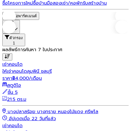
ซื้อโครงการใหม่
ซื้อบ้านมือสอง
เช่า/หอพัก
รับสร้างบ้าน
หอพัก/อพาร์ตเมนต์
ราคา
ตัวกรอง
1
ผลลัพธ์การค้นหา
7
ใบประกาศ
เช่า
คอนโด
ให้เช่าคอนโดลุมพินี ชลบุรี
ราคา
฿
4,000
/เดือน
สตูดิโอ
ชั้น 5
21.5 ตร.ม
บางปลาสร้อย บางทราย หนองไม้แดง ศรีพโล
อัปเดตเมื่อ 22 วันที่แล้ว
เช่า
คอนโด