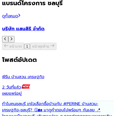
แบรนด์โครงการ ชลบุรี
ดูทั้งหมด
บริษัท แสนสิริ จำกัด
หน้าแรก
1
หน้าสุดท้าย
โพสต์อัปเดต
พีรีน บ้านสวน เศรษฐกิจ
น
2 วันที่แล้ว
6
เผยแพร่อยู่
เ
ทำไมคนชลบุรี เทใจเลือกซื้อบ้านกับ
#PERINE
บ้านสวน-
ฟ
เศรษฐกิจ-ชลบุรี? 🤔🏡 มาดูคำตอบไปพร้อมๆ กันเลย 📍
พ