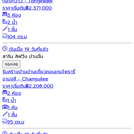
ทองกวาว - Tongkwaw
ราคาเริ่มต้น
฿
2,371,000
3 ห้อง
2 น้ำ
1 ชั้น
104 ตร.ม
ดันเมื่อ 19 วันที่แล้ว
สาริน ลิฟวิ่ง บ้านจั่น
จองเลย
รับสร้างบ้าน
บ้านเดี่ยว
คอนเทมโพรารี่
จามจุลี - Chamjuilee
ราคาเริ่มต้น
฿
2,208,000
2 ห้อง
1 น้ำ
1 คัน
1 ชั้น
95 ตร.ม