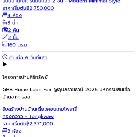
แบบบ้านโมเดิร์นมินิมอล 2 ชั้น - Modern Minimal Style
ราคาเริ่มต้น
฿
2,750,000
4 ห้อง
3 น้ำ
2 คัน
2 ชั้น
160 ตร.ม
ดันเมื่อ 6 วันที่แล้ว
โครงการบ้านศิริทรัพย์
GHB Home Loan Fair @อุบลราชธานี 2026 มหกรรมสินเชื่อ
บ้านจาก ธอส.
รับสร้างบ้าน
บ้านเดี่ยว
คอนเทมโพรารี่
ทองกวาว - Tongkwaw
ราคาเริ่มต้น
฿
2,371,000
3 ห้อง