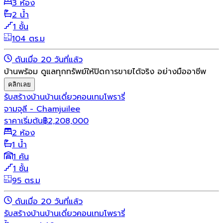
3 ห้อง
2 น้ำ
1 ชั้น
104 ตร.ม
ดันเมื่อ 20 วันที่แล้ว
บ้านพร้อม ดูแลทุกทรัพย์ให้ปิดการขายได้จริง อย่างมืออาชีพ
คลิกเลย
รับสร้างบ้าน
บ้านเดี่ยว
คอนเทมโพรารี่
จามจุลี - Chamjuilee
ราคาเริ่มต้น
฿
2,208,000
2 ห้อง
1 น้ำ
1 คัน
1 ชั้น
95 ตร.ม
ดันเมื่อ 20 วันที่แล้ว
รับสร้างบ้าน
บ้านเดี่ยว
คอนเทมโพรารี่