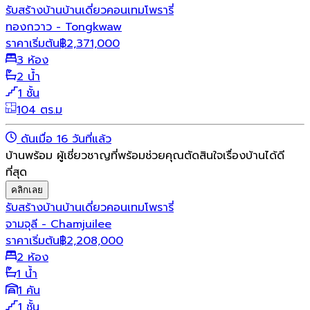
รับสร้างบ้าน
บ้านเดี่ยว
คอนเทมโพรารี่
ทองกวาว - Tongkwaw
ราคาเริ่มต้น
฿
2,371,000
3 ห้อง
2 น้ำ
1 ชั้น
104 ตร.ม
ดันเมื่อ 16 วันที่แล้ว
บ้านพร้อม ผู้เชี่ยวชาญที่พร้อมช่วยคุณตัดสินใจเรื่องบ้านได้ดี
ที่สุด
คลิกเลย
รับสร้างบ้าน
บ้านเดี่ยว
คอนเทมโพรารี่
จามจุลี - Chamjuilee
ราคาเริ่มต้น
฿
2,208,000
2 ห้อง
1 น้ำ
1 คัน
1 ชั้น