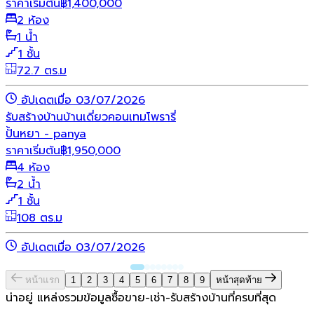
ราคาเริ่มต้น
฿
1,400,000
2 ห้อง
1 น้ำ
1 ชั้น
72.7 ตร.ม
อัปเดตเมื่อ 03/07/2026
รับสร้างบ้าน
บ้านเดี่ยว
คอนเทมโพรารี่
ปั้นหยา - panya
ราคาเริ่มต้น
฿
1,950,000
4 ห้อง
2 น้ำ
1 ชั้น
108 ตร.ม
อัปเดตเมื่อ 03/07/2026
หน้าแรก
1
2
3
4
5
6
7
8
9
หน้าสุดท้าย
น่าอยู่ แหล่งรวมข้อมูล
ซื้อขาย-เช่า-รับสร้างบ้านที่ครบที่สุด