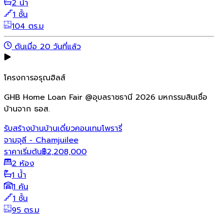
2 น้ำ
1 ชั้น
104 ตร.ม
ดันเมื่อ 20 วันที่แล้ว
โครงการอรุณฮิลส์
GHB Home Loan Fair @อุบลราชธานี 2026 มหกรรมสินเชื่อ
บ้านจาก ธอส.
รับสร้างบ้าน
บ้านเดี่ยว
คอนเทมโพรารี่
จามจุลี - Chamjuilee
ราคาเริ่มต้น
฿
2,208,000
2 ห้อง
1 น้ำ
1 คัน
1 ชั้น
95 ตร.ม