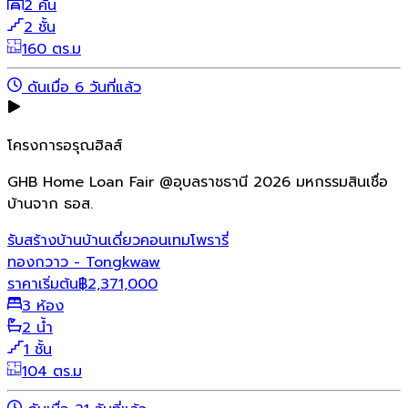
2 คัน
2 ชั้น
160 ตร.ม
ดันเมื่อ 6 วันที่แล้ว
โครงการอรุณฮิลส์
GHB Home Loan Fair @อุบลราชธานี 2026 มหกรรมสินเชื่อ
บ้านจาก ธอส.
รับสร้างบ้าน
บ้านเดี่ยว
คอนเทมโพรารี่
ทองกวาว - Tongkwaw
ราคาเริ่มต้น
฿
2,371,000
3 ห้อง
2 น้ำ
1 ชั้น
104 ตร.ม