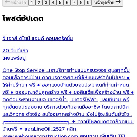
หน้าแรก
1
2
3
4
5
6
7
8
9
หน้าสุดท้าย
โพสต์อัปเดต
วี เฮาส์ ดีไซน์ แอนด์ คอนสตรัคชั่น
บ
20 วันที่แล้ว
4
เผยแพร่อยู่
เ
One Stop Service ...เราบริการท่านแบบครบวงจร ดูแลทุกขั้น
ส
ตอนเพื่อการมีบ้าน ด้วยบริการพิเศษที่มีให้แบบฟรีๆกันไปเลย ●
✨
ให้คำปรึกษา ฟรี ● ออกแบบบ้านด้วยงบประมาณที่ท่านกำหนด
2
ฟรี ● ขออนุญาติปลูกสร้าง ฟรี ● ขอสินเชื่อเพื่อสร้างบ้าน ฟรี ●
ก
ติดต่อประสานงานขอ มิเตอร์น้ำ , มิเตอร์ไฟฟ้า , เลขที่บ้าน ฟรี
ค
ทุกขั้นตอนของงาน บริการด้วยทีมงานมืออาชีพ โดยสถาปนิก
ร
และวิศวกร ตัวจริง สนใจอยากสร้างบ้าน ยังไม่รู้จะเริ่มต้นยังไง .
ร
┏━━━━━━━━━━━━━━━━━━━━┓ ✦ ดาวน์โหลดแคตตาล็อกแบบ
บ้านฟรี ✦ แอดLineOil_2527 คลิก
www.wehouseconstruction.com สอบถาม เพิ่มเติม TEL