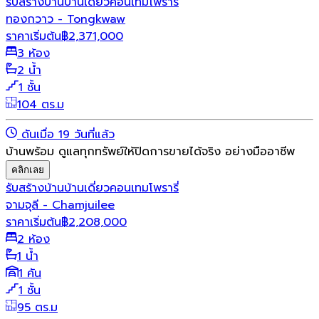
รับสร้างบ้าน
บ้านเดี่ยว
คอนเทมโพรารี่
ทองกวาว - Tongkwaw
ราคาเริ่มต้น
฿
2,371,000
3 ห้อง
2 น้ำ
1 ชั้น
104 ตร.ม
ดันเมื่อ 19 วันที่แล้ว
บ้านพร้อม ดูแลทุกทรัพย์ให้ปิดการขายได้จริง อย่างมืออาชีพ
คลิกเลย
รับสร้างบ้าน
บ้านเดี่ยว
คอนเทมโพรารี่
จามจุลี - Chamjuilee
ราคาเริ่มต้น
฿
2,208,000
2 ห้อง
1 น้ำ
1 คัน
1 ชั้น
95 ตร.ม