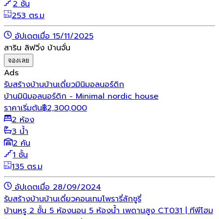
2 ชั้น
253 ตร.ม
อัปเดตเมื่อ 15/11/2025
สาริน ลิฟวิ่ง บ้านจั่น
จองเลย
Ads
รับสร้างบ้าน
บ้านเดี่ยว
มินิมอล
นอร์ดิก
บ้านมินิมอลนอร์ดิก - Minimal nordic house
ราคาเริ่มต้น
฿
2,300,000
2 ห้อง
3 น้ำ
2 คัน
1 ชั้น
135 ตร.ม
อัปเดตเมื่อ 28/09/2024
รับสร้างบ้าน
บ้านเดี่ยว
คอนเทมโพรารี่
ลักชูรี่
บ้านหรู 2 ชั้น 5 ห้องนอน 5 ห้องน้ำ เพดานสูง CT031 | ทีพีโฮม