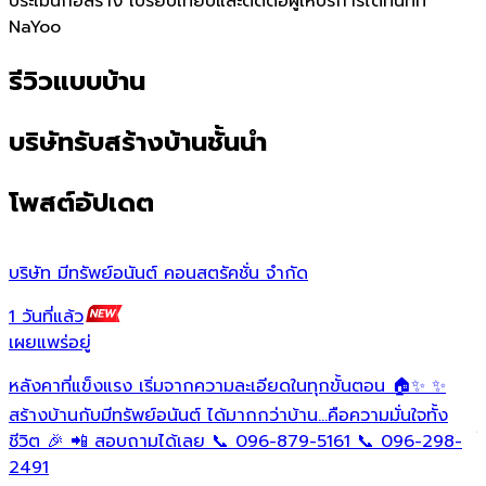
ประเมินก่อสร้าง เปรียบเทียบและติดต่อผู้ให้บริการได้ทันทีที่
NaYoo
รีวิวแบบบ้าน
บริษัทรับสร้างบ้านชั้นนำ
โพสต์อัปเดต
บริษัท มีทรัพย์อนันต์ คอนสตรัคชั่น จํากัด
ว
1 วันที่แล้ว
1
เผยแพร่อยู่
เ
หลังคาที่แข็งแรง เริ่มจากความละเอียดในทุกขั้นตอน 🏠✨ ✨
O
ต
สร้างบ้านกับมีทรัพย์อนันต์ ได้มากกว่าบ้าน…คือความมั่นใจทั้ง
ใ
ชีวิต 🎉 📲 สอบถามได้เลย 📞 096-879-5161 📞 096-298-
ฟ
2491