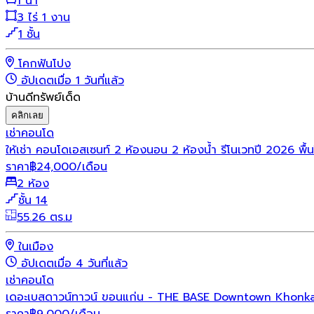
1 น้ำ
3 ไร่ 1 งาน
1 ชั้น
โคกฟันโปง
อัปเดตเมื่อ 1 วันที่แล้ว
บ้านดีทรัพย์เด็ด
คลิกเลย
เช่า
คอนโด
ให้เช่า คอนโดเอสเซนท์ 2 ห้องนอน 2 ห้องน้ำ รีโนเวทปี 202
ราคา
฿
24,000
/เดือน
2 ห้อง
ชั้น 14
55.26 ตร.ม
ในเมือง
อัปเดตเมื่อ 4 วันที่แล้ว
เช่า
คอนโด
เดอะเบสดาวน์ทาวน์ ขอนแก่น - THE BASE Downtown Khonk
ราคา
฿
9,000
/เดือน