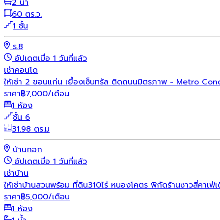
2 น้ำ
60 ตร.ว.
1 ชั้น
ร.8
อัปเดตเมื่อ 1 วันที่แล้ว
เช่า
คอนโด
ให้เช่า 2 ขอนแก่น เยื้องเซ็นทรัล ติดถนนมิตรภาพ - Metro
ราคา
฿
7,000
/เดือน
1 ห้อง
ชั้น 6
31.98 ตร.ม
บ้านกอก
อัปเดตเมื่อ 1 วันที่แล้ว
เช่า
บ้าน
ให้เช่าบ้านสวนพร้อม ที่ดิน310ไร่ หนองโคตร พิกัดร้านซาวสี่คาเฟ่
ราคา
฿
5,000
/เดือน
1 ห้อง