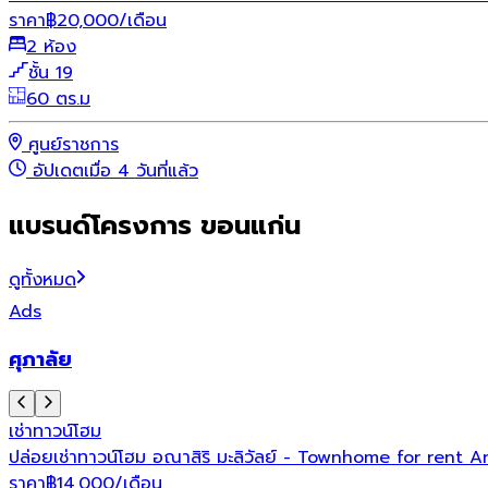
ราคา
฿
20,000
/เดือน
2 ห้อง
ชั้น 19
60 ตร.ม
ศูนย์ราชการ
อัปเดตเมื่อ 4 วันที่แล้ว
แบรนด์โครงการ ขอนแก่น
ดูทั้งหมด
Ads
ศุภาลัย
เช่า
ทาวน์โฮม
ปล่อยเช่าทาวน์โฮม อณาสิริ มะลิวัลย์ - Townhome for rent A
ราคา
฿
14,000
/เดือน