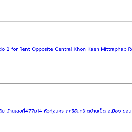
 Condo 2 for Rent Opposite Central Khon Kaen Mittraphap 
เดิม บ้านเลขที่477ม14 หัวทุ่งนคร ถศรีจันทร์ ตบ้านเป็ด อเมือง ขอน