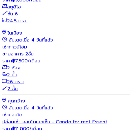
สตูดิโอ
ชั้น 6
24.5 ตร.ม
ในเมือง
อัปเดตเมื่อ 4 วันที่แล้ว
เช่า
ทาวน์โฮม
ขายอาคาร 2ชั้น
ราคา
฿
7,500
/เดือน
2 ห้อง
2 น้ำ
26 ตร.ว.
2 ชั้น
กุดกว้าง
อัปเดตเมื่อ 4 วันที่แล้ว
เช่า
คอนโด
ปล่อยเช่า คอนโดเอสเซ็น - Condo for rent Essent
ราคา
฿
11,000
/เดือน