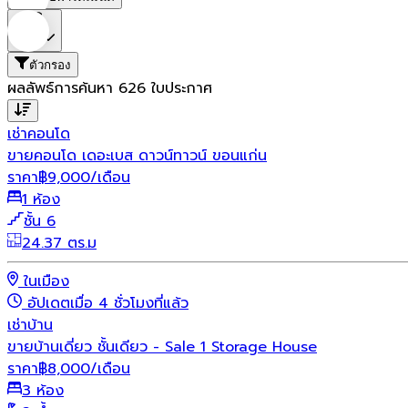
ราคา
ตัวกรอง
ผลลัพธ์การค้นหา
626
ใบประกาศ
เช่า
คอนโด
ขายคอนโด เดอะเบส ดาวน์ทาวน์ ขอนแก่น
ราคา
฿
9,000
/เดือน
1 ห้อง
ชั้น 6
24.37 ตร.ม
ในเมือง
อัปเดตเมื่อ 4 ชั่วโมงที่แล้ว
เช่า
บ้าน
ขายบ้านเดี่ยว ชั้นเดียว - Sale 1 Storage House
ราคา
฿
8,000
/เดือน
3 ห้อง