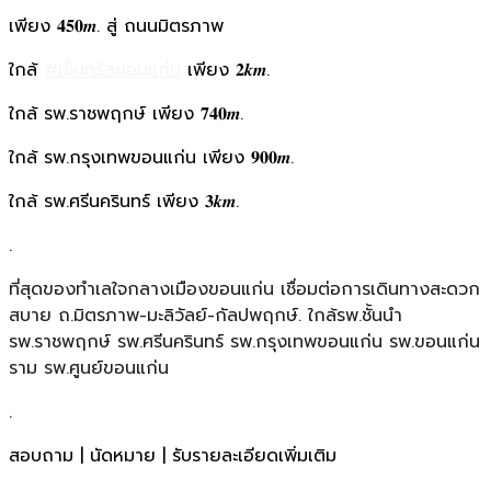
เพียง 𝟒𝟓𝟎𝒎. สู่ ถนนมิตรภาพ
ใกล้
#เซ็นทรัลขอนแก่น
เพียง 𝟐𝒌𝒎.
ใกล้ รพ.ราชพฤกษ์ เพียง 𝟕𝟒𝟎𝒎.
ใกล้ รพ.กรุงเทพขอนแก่น เพียง 𝟗𝟎𝟎𝒎.
ใกล้ รพ.ศรีนครินทร์ เพียง 𝟑𝒌𝒎.
.
ที่สุดของทำเลใจกลางเมืองขอนแก่น เชื่อมต่อการเดินทางสะดวก
สบาย ถ.มิตรภาพ-มะลิวัลย์-กัลปพฤกษ์. ใกล้รพ.ชั้นนำ
รพ.ราชพฤกษ์ รพ.ศรีนครินทร์ รพ.กรุงเทพขอนแก่น รพ.ขอนแก่น
ราม รพ.ศูนย์ขอนแก่น
.
สอบถาม | นัดหมาย | รับรายละเอียดเพิ่มเติม