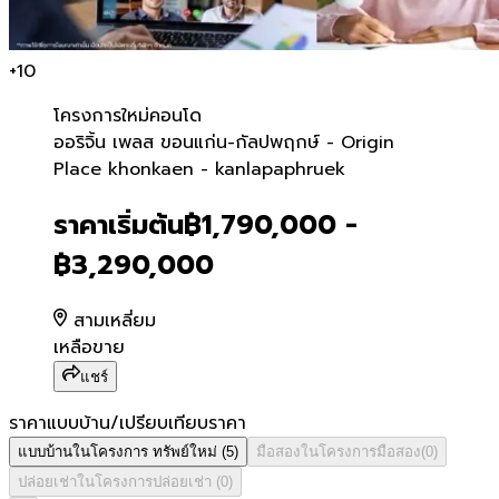
+
10
โครงการใหม่
คอนโด
ออริจิ้น เพลส ขอนแก่น-กัล
ออริจิ้น เพลส ขอนแก่น-กัลปพฤกษ์ - Origin
Place khonkaen - kanlapaphruek
ราคาเริ่มต้น
฿1,790,000 -
฿3,290,000
สามเหลี่ยม
เหลือขาย
แชร์
ราคาแบบบ้าน/เปรียบเทียบราคา
แบบบ้านในโครงการ
ทรัพย์ใหม่
(
5
)
มือสองในโครงการ
มือสอง
(
0
)
ปล่อยเช่าในโครงการ
ปล่อยเช่า
(
0
)