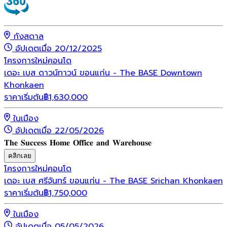
กังสดาล
อัปเดตเมื่อ 20/12/2025
โครงการใหม่
คอนโด
เดอะ เบส ดาวน์ทาวน์ ขอนแก่น - The BASE Downtown
Khonkaen
ราคาเริ่มต้น
฿
1,630,000
ในเมือง
อัปเดตเมื่อ 22/05/2026
𝐓𝐡𝐞 𝐒𝐮𝐜𝐜𝐞𝐬𝐬 𝐇𝐨𝐦𝐞 𝐎𝐟𝐟𝐢𝐜𝐞 𝐚𝐧𝐝 𝐖𝐚𝐫𝐞𝐡𝐨𝐮𝐬𝐞
คลิกเลย
โครงการใหม่
คอนโด
เดอะ เบส ศรีจันทร์ ขอนแก่น - The BASE Srichan Khonkaen
ราคาเริ่มต้น
฿
1,750,000
ในเมือง
อัปเดตเมื่อ 05/05/2026