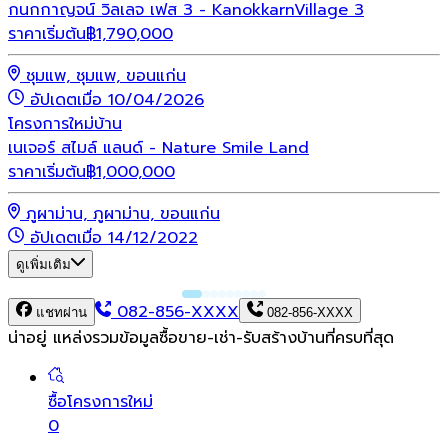
กนกกาญจน์ วิลเลจ เฟส 3 - KanokkarnVillage 3
ราคาเริ่มต้น
฿
1,790,000
ชุมแพ, ชุมแพ, ขอนแก่น
อัปเดตเมื่อ 10/04/2026
โครงการใหม่
บ้าน
เนเจอร์ สไมล์ แลนด์ - Nature Smile Land
ราคาเริ่มต้น
฿
1,000,000
ภูผาม่าน, ภูผาม่าน, ขอนแก่น
อัปเดตเมื่อ 14/12/2022
ดูเพิ่มเติม
082-856-XXXX
แชทผ่าน
082-856-XXXX
น่าอยู่ แหล่งรวมข้อมูล
ซื้อขาย-เช่า-รับสร้างบ้านที่ครบที่สุด
ซื้อโครงการใหม่
0