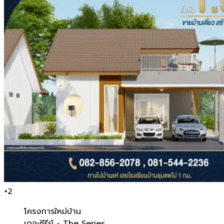
+
2
โครงการใหม่
บ้าน
เดอะซีรีย์ - The Series