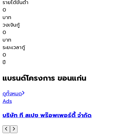
รายได้ขั้นต่ำ
0
บาท
วงเงินกู้
0
บาท
ระยะเวลากู้
0
ปี
แบรนด์โครงการ ขอนแก่น
ดูทั้งหมด
Ads
บริษัท ที สเปซ พร๊อพเพอร์ตี้ จำกัด