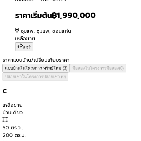
เดอะซีรีย์ - The Series
ราคาเริ่มต้น
฿1,990,000
ชุมแพ, ชุมแพ, ขอนแก่น
เหลือขาย
แชร์
ราคาแบบบ้าน/เปรียบเทียบราคา
แบบบ้านในโครงการ
ทรัพย์ใหม่
(
3
)
มือสองในโครงการ
มือสอง
(
0
)
ปล่อยเช่าในโครงการ
ปล่อยเช่า
(
0
)
C
เหลือขาย
บ้านเดี่ยว
50
ตร.ว.,
200
ตร.ม.