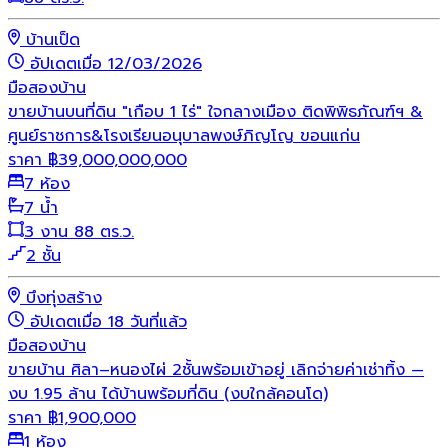
บ้านเป็ด
อัปเดตเมื่อ 12/03/2026
มือสอง
บ้าน
ขายบ้านบนที่ดิน "เกือบ 1 ไร่" ใจกลางเมือง ติดพิพิธภัณฑ์ฯ &
ศูนย์ราชการ&โรงเรียนอนุบาลพงษ์ภิญโญ ขอนแก่น
ราคา
฿
39,000,000,000
7 ห้อง
7 น้ำ
3 งาน 88 ตร.ว.
2 ชั้น
บึงทุ่งสร้าง
อัปเดตเมื่อ 18 วันที่แล้ว
มือสอง
บ้าน
ขายบ้าน ศิลา–หนองไผ่ 2ชั้นพร้อมเข้าอยู่ เลิกจ่ายค่าเช่าทิ้ง —
งบ 1.95 ล้าน ได้บ้านพร้อมที่ดิน (งบใกล้คอนโด)
ราคา
฿
1,900,000
1 ห้อง