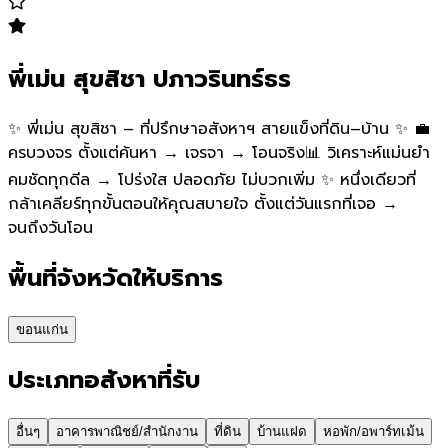
พี่เม่น สุขสิชา ปภาวรินทร์ธร
✨ พี่เม่น สุขสิชา – ที่ปรึกษาอสังหาฯ สายแข็งที่ดิน–บ้าน ✨ 💼
ครบวงจร ตั้งแต่ค้นหา → เจรจา → โอนจริง📊 วิเคราะห์แม่นยำ
คมชัดทุกดีล → โปร่งใส ปลอดภัย ไม่บวกเพิ่ม ✨ หนึ่งเดียวที่
กล้าเคลียร์ทุกขั้นตอนให้คุณสบายใจ ตั้งแต่วันแรกที่เจอ →
จนถึงวันโอน
พื้นที่จังหวัดให้บริการ
ขอนแก่น
ประเภทอสังหาที่รับ
อื่นๆ
อาคารพาณิชย์/สำนักงาน
ที่ดิน
บ้านแฝด
หอพัก/อพาร์ทเม้น