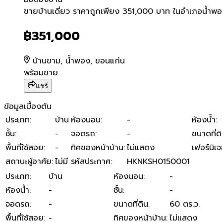
ขายบ้านเดี่ยว ราคาถูกเพียง
ขายบ้านเดี่ยว ราคาถูกเพียง 351,000 บาท ในอำเภอน้ำพ
฿351,000
บ้านขาม, น้ำพอง, ขอนแก่น
พร้อมขาย
แชร์
ข้อมูลเบื้องต้น
ประเภท
:
บ้าน
ห้องนอน
:
-
ห้องน้ำ
:
ชั้น
:
-
จอดรถ
:
-
ขนาดที่ด
พื้นที่ใช้สอย
:
-
ทิศของหน้าบ้าน
:
ไม่แสดง
เฟอร์นิเจ
สถานะผู้อาศัย
:
ไม่มี
รหัสประกาศ
:
HKNKSH0150001
ประเภท
:
บ้าน
ห้องนอน
:
-
ห้องน้ำ
:
-
ชั้น
:
-
จอดรถ
:
-
ขนาดที่ดิน
:
60 ตร.ว.
พื้นที่ใช้สอย
:
-
ทิศของหน้าบ้าน
:
ไม่แสดง