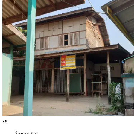
+
6
มือสอง
บ้าน