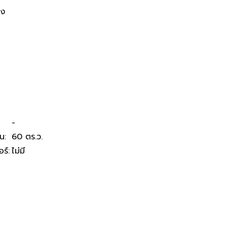
 351,000 บาท ในอำเภอน้ำพอง
อง
-
ิน
:
60 ตร.ว.
อร์
:
ไม่มี