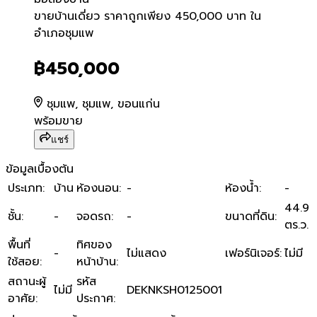
ขายบ้านเดี่ยว ราคาถูกเพีย
ขายบ้านเดี่ยว ราคาถูกเพียง 450,000 บาท ใน
อำเภอชุมแพ
฿450,000
ชุมแพ, ชุมแพ, ขอนแก่น
พร้อมขาย
แชร์
ข้อมูลเบื้องต้น
ประเภท
:
บ้าน
ห้องนอน
:
-
ห้องน้ำ
:
-
44.9
ชั้น
:
-
จอดรถ
:
-
ขนาดที่ดิน
:
ตร.ว.
พื้นที่
ทิศของ
-
ไม่แสดง
เฟอร์นิเจอร์
:
ไม่มี
ใช้สอย
:
หน้าบ้าน
:
สถานะผู้
รหัส
ไม่มี
DEKNKSH0125001
อาศัย
:
ประกาศ
: