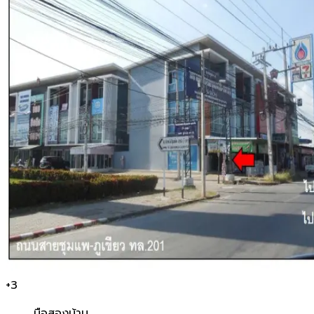
+
3
มือสอง
บ้าน