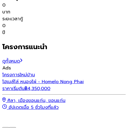
0
บาท
ระยะเวลากู้
0
ปี
โครงการแนะนำ
ดูทั้งหมด
Ads
โครงการใหม่
บ้าน
โ
โฮเมล์โล่ หนองไผ่ - Homelo Nong Phai
เ
ราคาเริ่มต้น
฿
4,350,000
ร
ศิลา, เมืองขอนแก่น, ขอนแก่น
อัปเดตเมื่อ 5 ชั่วโมงที่แล้ว