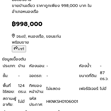
ขายบ้านเดี่ยว ราคาถูกเพีย
ขายบ้านเดี่ยว ราคาถูกเพียง 998,000 บาท ใน
อำเภอหนองเรือ
฿998,000
จระเข้, หนองเรือ, ขอนแก่น
พร้อมขาย
แชร์
ข้อมูลเบื้องต้น
ประเภท
:
บ้าน
ห้องนอน
:
-
ห้องน้ำ
:
-
87
ชั้น
:
-
จอดรถ
:
-
ขนาดที่ดิน
:
ตร.ว.
พื้นที่
124
ทิศของ
ไม่แสดง
เฟอร์นิเจอร์
:
ไม่มี
ใช้สอย
:
ตร.ม.
หน้าบ้าน
:
สถานะผู้
รหัส
ไม่มี
HKNKSH0106001
อาศัย
:
ประกาศ
: