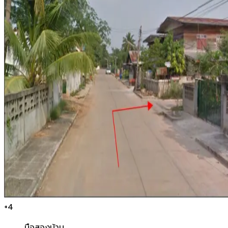
+
4
มือสอง
บ้าน