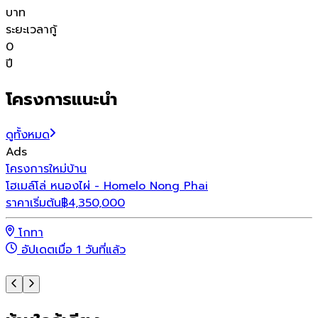
บาท
ระยะเวลากู้
0
ปี
โครงการแนะนำ
ดูทั้งหมด
Ads
โครงการใหม่
บ้าน
โ
โฮเมล์โล่ หนองไผ่ - Homelo Nong Phai
เ
ราคาเริ่มต้น
฿
4,350,000
ร
โกทา
อัปเดตเมื่อ 1 วันที่แล้ว