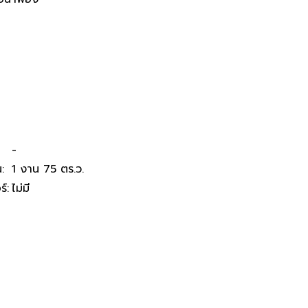
กเพียง 468,000 บาท ในอำเภอน้ำ
-
น
:
1 งาน 75 ตร.ว.
ร์
:
ไม่มี