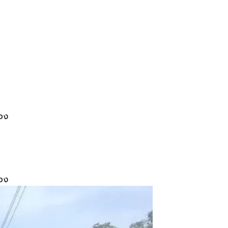
อง
อง