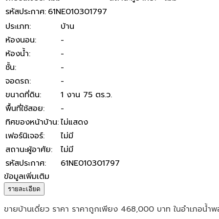
รหัสประกาศ
:
61NE010301797
ประเภท
:
บ้าน
ห้องนอน
:
-
ห้องน้ำ
:
-
ชั้น
:
-
จอดรถ
:
-
ขนาดที่ดิน
:
1 งาน 75 ตร.ว.
พื้นที่ใช้สอย
:
-
ทิศของหน้าบ้าน
:
ไม่แสดง
เฟอร์นิเจอร์
:
ไม่มี
สถานะผู้อาศัย
:
ไม่มี
รหัสประกาศ
:
61NE010301797
ข้อมูลเพิ่มเติม
รายละเอียด
ขายบ้านเดี่ยว ราคา ราคาถูกเพียง 468,000 บาท ในอำเภอน้ำพ