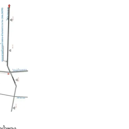
อน้ำพอง