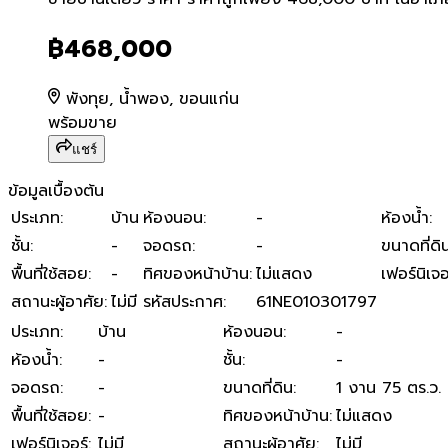
ขายบ้านเดี่ยว ราคา ราคาถู
฿468,000
พังทุย, น้ำพอง, ขอนแก่น
พร้อมขาย
แชร์
ข้อมูลเบื้องต้น
ประเภท
:
บ้าน
ห้องนอน
:
-
ห้องน้ำ
:
ชั้น
:
-
จอดรถ
:
-
ขนาดที่ดิ
พื้นที่ใช้สอย
:
-
ทิศของหน้าบ้าน
:
ไม่แสดง
เฟอร์นิเจอ
สถานะผู้อาศัย
:
ไม่มี
รหัสประกาศ
:
61NE010301797
ประเภท
:
บ้าน
ห้องนอน
:
-
ห้องน้ำ
:
-
ชั้น
:
-
จอดรถ
:
-
ขนาดที่ดิน
:
1 งาน 75 ตร.ว.
พื้นที่ใช้สอย
:
-
ทิศของหน้าบ้าน
:
ไม่แสดง
เฟอร์นิเจอร์
:
ไม่มี
สถานะผู้อาศัย
:
ไม่มี