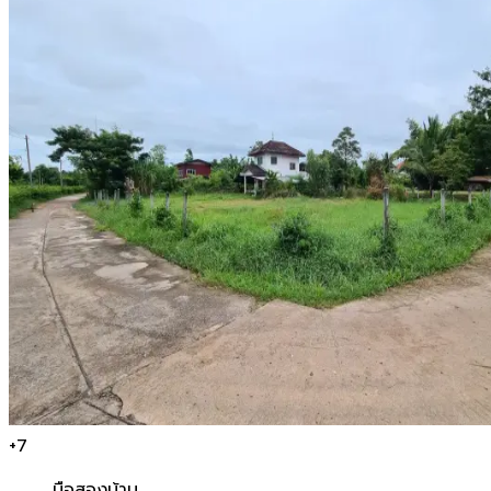
+
7
มือสอง
บ้าน