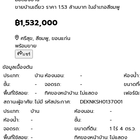
ขายบ้านเดี่ยว ราคา 1.53 ล้า
ขายบ้านเดี่ยว ราคา 1.53 ล้านบาท ในอำเภอสีชมพู
฿1,532,000
ศรีสุข, สีชมพู, ขอนแก่น
พร้อมขาย
แชร์
ข้อมูลเบื้องต้น
ประเภท
:
บ้าน
ห้องนอน
:
-
ห้องน้ำ
:
ชั้น
:
-
จอดรถ
:
-
ขนาดที่
พื้นที่ใช้สอย
:
-
ทิศของหน้าบ้าน
:
ไม่แสดง
เฟอร์นิเ
สถานะผู้อาศัย
:
ไม่มี
รหัสประกาศ
:
DEKNKSH0137001
ประเภท
:
บ้าน
ห้องนอน
:
-
ห้องน้ำ
:
-
ชั้น
:
-
จอดรถ
:
-
ขนาดที่ดิน
:
1 ไร่ 4 ตร.ว.
พื้นที่ใช้สอย
:
-
ทิศของหน้าบ้าน
:
ไม่แสดง