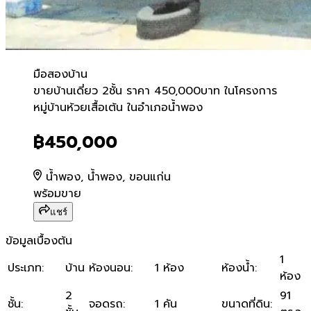
มือสอง
บ้าน
ขายบ้านเดี่ยว 2ชั้น ราคา 45
ขายบ้านเดี่ยว 2ชั้น ราคา 450,000บาท ในโครงการ
หมู่บ้านห้วยเสื้อเต้น ในอำเภอน้ำพอง
฿450,000
น้ำพอง, น้ำพอง, ขอนแก่น
พร้อมขาย
แชร์
ข้อมูลเบื้องต้น
1
ประเภท
:
บ้าน
ห้องนอน
:
1 ห้อง
ห้องน้ำ
:
ห้อง
2
91
ชั้น
:
จอดรถ
:
1 คัน
ขนาดที่ดิน
: