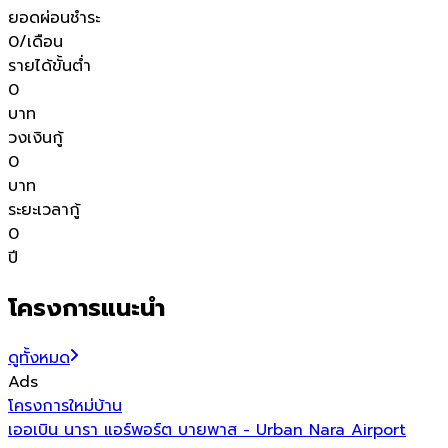
ยอดผ่อนชำระ
0
/เดือน
รายได้ขั้นต่ำ
0
บาท
วงเงินกู้
0
บาท
ระยะเวลากู้
0
ปี
โครงการแนะนำ
ดูทั้งหมด
Ads
โครงการใหม่
บ้าน
โ
เออเบิน นารา แอร์พอร์ต บายพาส - Urban Nara Airport
โ