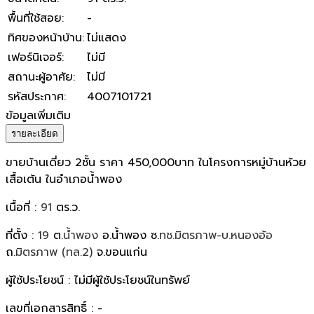
พื้นที่ใช้สอย
:
-
ทิศของหน้าบ้าน
:
ไม่แสดง
เฟอร์นิเจอร์
:
ไม่มี
สถานะผู้อาศัย
:
ไม่มี
รหัสประกาศ
:
4007101721
ข้อมูลเพิ่มเติม
รายละเอียด
ขายบ้านเดี่ยว 2ชั้น ราคา 450,000บาท ในโครงการหมู่บ้านห้วย
เสื้อเต้น ในอำเภอน้ำพอง
เนื้อที่ :
91
ตร.ว.
ที่ตั้ง :
19
ต.
น้ำพอง
อ.น้ำพอง ซ.
ทช.มิตรภาพ-บ.หนองอ้อ
ถ.
มิตรภาพ (ทล.2)
จ.ขอนแก่น
ผู้ใช้ประโยชน์ : ไม่มีผู้ใช้ประโยชน์ในทรัพย์
เลขที่เอกสารสิทธิ์ : -