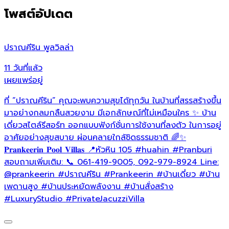
โพสต์อัปเดต
ปราณคีริน พูลวิลล่า
ป
11 วันที่แล้ว
2
เผยแพร่อยู่
เ
ที่ “ปราณคีริน” คุณจะพบความสุขได้ทุกวัน ในบ้านที่สรรสร้างขึ้น
✨
มาอย่างกลมกลืนสวยงาม มีเอกลักษณ์ที่ไม่เหมือนใคร ✨ บ้าน
อ
เดี่ยวสไตล์รีสอร์ท ออกแบบฟังก์ชั่นการใช้งานที่ลงตัว ในการอยู่
ธ
อาศัยอย่างสุขสบาย ผ่อนคลายใกล้ชิดธรรมชาติ 🌈✨
ข
𝐏𝐫𝐚𝐧𝐤𝐞𝐞𝐫𝐢𝐧 𝐏𝐨𝐨𝐥 𝐕𝐢𝐥𝐥𝐚𝐬 📍หัวหิน 105
#huahin
#Pranburi
อ
สอบถามเพิ่มเติม: 📞 061-419-9005, 092-979-8924 Line:
ท
@prankeerin
#ปราณคีริน
#Prankeerin
#บ้านเดี่ยว
#บ้าน
เ
เพดานสูง
#บ้านประหยัดพลังงาน
#บ้านสั่งสร้าง
บ
#LuxuryStudio
#PrivateJacuzziVilla
✨