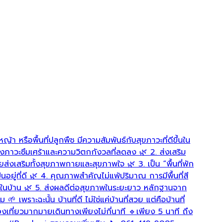
ปราณคีร
13 วันที่
เผยแพร่อ
ญ้า หรือพื้นที่ปลูกพืช มีความสัมพันธ์กับสุขภาวะที่ดีขึ้นใน
ที่ “ปร
งภาวะซึมเศร้าและความวิตกกังวลที่ลดลง 🌿 2. ส่งเสริม
อาศัยอย่า
ยส่งเสริมทั้งสุขภาพกายและสุขภาพใจ 🌿 3. เป็น “พื้นที่พัก
@pran
ู่ที่ดี 🌿 4. คุณภาพสำคัญไม่แพ้ปริมาณ การมีพื้นที่สี
ตของคนในบ้าน 🌿 5. ส่งผลดีต่อสุขภาพในระยะยาว หลักฐานจาก
ราะฉะนั้น บ้านที่ดี ไม่ใช่แค่บ้านที่สวย แต่คือบ้านที่
ถานที่ท่องเที่ยวมากมายเดินทางเพียงไม่กี่นาที 🔹เพียง 5 นาที ถึง