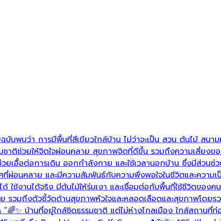
ฉบับพบว่า การมีพื้นที่สีเขียวใกล้บ้าน ไม่ว่าจะเป็น สวน ต้นไม้ สนามห
าติช่วยให้จิตใจผ่อนคลาย สุขภาพจิตที่ดีขึ้น รวมถึงความเสี่ยงขอ
ย ช่วยเอื้อต่อการเดิน ออกกำลังกาย และใช้เวลานอกบ้าน ซึ่งมีส่วนช่ว
่ผ่อนคลาย และมีความสัมพันธ์กับความพึงพอใจในชีวิตและความเป็นอย
ได้ ใช้งานได้จริง มีต้นไม้ให้ร่มเงา และเชื่อมต่อกับพื้นที่ใช้ชีวิ
 รวมถึงตัวชี้วัดด้านสุขภาพหัวใจและหลอดเลือดและสุขภาพโดยรวม 🌱 เพ
𝐥 𝐕𝐢𝐥𝐥𝐚𝐬 ”🌈✨ บ้านที่อยู่ใกล้ชิดธรรมชาติ แต่ไม่ห่างไกลเมือง ใกล้ส