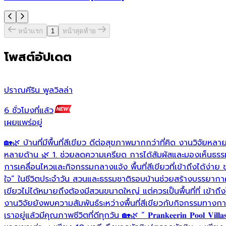
หน้าแรก
1
หน้าสุดท้าย
โพสต์อัปเดต
ปราณคีริน พูลวิลล่า
6 ชั่วโมงที่แล้ว
เผยแพร่อยู่
🏡🌿 บ้านที่มีพื้นที่สีเขียว ดีต่อสุขภาพมากกว่าที่คิด งานวิจัยหลาย
หลายด้าน 🌿 1. ช่วยลดความเครียด การได้สัมผัสและมองเห็นธรรมช
การเคลื่อนไหวและกิจกรรมกลางแจ้ง พื้นที่สีเขียวที่เข้าถึงได้ง่า
ใจ” ในชีวิตประจำวัน สวนและธรรมชาติรอบบ้านช่วยสร้างบรรยากาศที
เขียวไม่ได้หมายถึงต้องมีสวนขนาดใหญ่ แต่ควรเป็นพื้นที่ที่ เข้าถึง
งานวิจัยยังพบความสัมพันธ์ระหว่างพื้นที่สีเขียวกับกิจกรรมทางกาย
เราอยู่แล้วมีคุณภาพชีวิตที่ดีทุกวัน 🏡🌿 “ 𝐏𝐫𝐚𝐧𝐤𝐞𝐞𝐫𝐢𝐧 𝐏𝐨𝐨