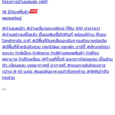
โครงการบ้านแสนสุข เฟส1
น
18 ชั่วโมงที่แล้ว
1
เผยแพร่อยู่
เ
#บ้านแสนรัก
#บ้านเดี่ยวขนาดใหญ่
ที่ดิน 100 ตารางวา
#บ้านสร้างเสร็จแล้ว
ยื่นขอสินเชื่อได้ทันที่ พร้อมมีบ้าน ที่ตอบ
โจทย์ทุกข้อ อาทิ
#มีพื้นที่ดินเหลือรองรับการขยับขายต่อเติม
#มีพื้นที่สำหรับจัดสวน
ปลูกไม้ผล ปลูกผัก ปาร์ตี้
#สัญจรไปมา
สะดวก
ใกล้เมือง ใกล้ตลาด ใกล้ห้างสรรพสินค้า ใกล้โรง
พยาบาล ใกล้โรงเรียน
#ทำเลที่ตั้งดี
แยกจากโซนชุมชน เป็นส่วน
ตัว เงียบสงบ บรรยากาศดี อากาศดี
#ถนนภายในโครงการ
กว้าง
8-10 เมตร
#แอปส่งอาหารเข้าถึงทุกค่าย
#Wifiเข้าถึง
ทุกค่าย