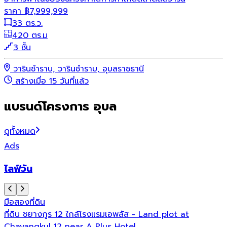
ราคา
฿
7,999,999
33 ตร.ว.
420 ตร.ม
3 ชั้น
วารินชำราบ, วารินชำราบ, อุบลราชธานี
สร้างเมื่อ 15 วันที่แล้ว
แบรนด์โครงการ อุบล
ดูทั้งหมด
Ads
ไลฟ์วัน
มือสอง
ที่ดิน
ที่ดิน ชยางกูร 12 ใกล้โรงแรมเอพลัส - Land plot at
Chayangkul 12 near A Plus Hotel