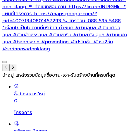
don-klang 💬 ทักแชทสอบถาม: https://lin.ee/INt8GHk 📍
แผนที่โครงการ: https://maps.google.com/?
cid=40071340801457293 📞 โทรด่วน: 088-595-5488
*เงื่อนไขเป็นไปตามที่บริษัทฯ กำหนด
#บ้านอุบล
#บ้านเดี่ยว
อุบล
#บ้านจัดสรรอุบล
#บ้านสาริน
#บ้านสารินอุบล
#บ้านแฝด
อุบล
#baansarin
#promotion
#โปรโมชัน
#โชค2ชั้น
#sarinnovadonklang
น่าอยู่ แหล่งรวมข้อมูล
ซื้อขาย-เช่า-รับสร้างบ้านที่ครบที่สุด
ซื้อโครงการใหม่
0
โครงการ