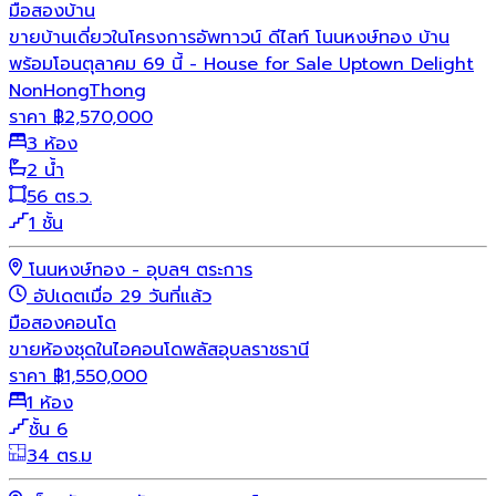
มือสอง
บ้าน
ขายบ้านเดี่ยวในโครงการอัพทาวน์ ดีไลท์ โนนหงษ์ทอง บ้าน
พร้อมโอนตุลาคม 69 นี้ - House for Sale Uptown Delight
NonHongThong
ราคา
฿
2,570,000
3 ห้อง
2 น้ำ
56 ตร.ว.
1 ชั้น
โนนหงษ์ทอง - อุบลฯ ตระการ
อัปเดตเมื่อ 29 วันที่แล้ว
มือสอง
คอนโด
ขายห้องชุดในไอคอนโดพลัสอุบลราชธานี
ราคา
฿
1,550,000
1 ห้อง
ชั้น 6
34 ตร.ม