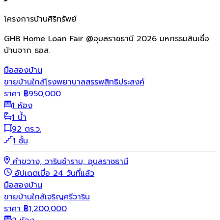
โครงการบ้านศิริทรัพย์
GHB Home Loan Fair @อุบลราชธานี 2026 มหกรรมสินเชื่อ
บ้านจาก ธอส.
มือสอง
บ้าน
ขายบ้านใกล้โรงพยาบาลสรรพสิทธิประสงค์
ราคา
฿
950,000
1 ห้อง
1 น้ำ
92 ตร.ว.
1 ชั้น
คำขวาง, วารินชำราบ, อุบลราชธานี
อัปเดตเมื่อ 24 วันที่แล้ว
มือสอง
บ้าน
ขายบ้านใกล้เจริญศรีวาริน
ราคา
฿
1,200,000