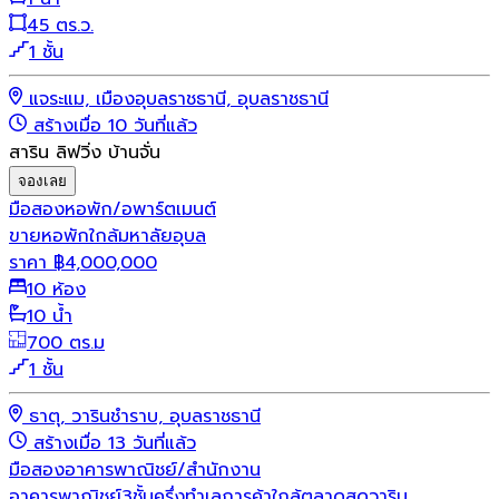
45 ตร.ว.
1 ชั้น
แจระแม, เมืองอุบลราชธานี, อุบลราชธานี
สร้างเมื่อ 10 วันที่แล้ว
สาริน ลิฟวิ่ง บ้านจั่น
จองเลย
มือสอง
หอพัก/อพาร์ตเมนต์
ขายหอพักใกล้มหาลัยอุบล
ราคา
฿
4,000,000
10 ห้อง
10 น้ำ
700 ตร.ม
1 ชั้น
ธาตุ, วารินชำราบ, อุบลราชธานี
สร้างเมื่อ 13 วันที่แล้ว
มือสอง
อาคารพาณิชย์/สำนักงาน
อาคารพาณิชย์3ชั้นครึ่งทำเลการค้าใกล้ตลาดสดวาริน