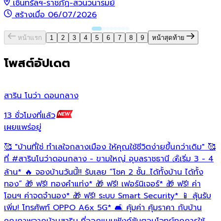
เซ็นทรัลฯ-ราชภัฏ-สวนวนารมย์
สร้างเมื่อ 06/07/2026
หน้าแรก
1
2
3
4
5
6
7
8
9
หน้าสุดท้าย
โพสต์อัปเดต
สาริน โนว่า ดอนกลาง
ส
13 ชั่วโมงที่แล้ว
1
เผยแพร่อยู่
เ
🥰 "บ้านที่ใช่ ทำเลใจกลางเมือง ให้คุณใช้ชีวิตง่ายขึ้นกว่าเดิม" 🥰
บ
ที่
#สารินโนว่าดอนกลาง
- ขามใหญ่ อุบลราชธานี 💰เริ่ม 3 - 4
อ
ห
ล้าน* 🔥 จองบ้านวันนี้!! รับเลย “โชค 2 ชั้น…ได้ทั้งบ้าน ได้ทั้ง
เ
ทอง” 🎁 ฟรี! ทองคำแท่ง* 🎁 ฟรี! เฟอร์นิเจอร์* 🎁 ฟรี! ค่า
โ
โอนฯ ค่าจดจำนอง* 🎁 ฟรี! ระบบ Smart Security* 📱 ลุ้นรับ
ว
เพิ่ม! โทรศัพท์ OPPO A6x 5G* 🛋️ คุ้มค่า คุ้มราคา กับบ้าน
ร
คุณภาพจากบ้านสาริน ที่ออกแบบฟังก์ชันตอบโจทย์ทุกการใช้