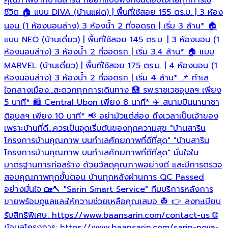
อ
ชีวิต 🏠 แบบ DIVA (บ้านแฝด) | พื้นที่ใช้สอย 155 ตร.ม. | 3 ห้อง
นอน (1 ห้องนอนล่าง) 3 ห้องน้ำ 2 ที่จอดรถ | เริ่ม 3 ล้าน* 🏠
อ
แบบ NEO (บ้านเดี่ยว) | พื้นที่ใช้สอย 145 ตร.ม. | 3 ห้องนอน (1
ห้องนอนล่าง) 3 ห้องน้ำ 2 ที่จอดรถ | เริ่ม 3.4 ล้าน* 🏠 แบบ
MARVEL (บ้านเดี่ยว) | พื้นที่ใช้สอย 175 ตร.ม. | 4 ห้องนอน (1
ห้องนอนล่าง) 3 ห้องน้ำ 2 ที่จอดรถ | เริ่ม 4 ล้าน* 📌 ทำเล
ใจกลางเมือง…สะดวกทุกการเดินทาง 🏥 รพ.ราชเวชอุบลฯ เพียง
5 นาที* 🛍️ Central Ubon เพียง 8 นาที* ✈️ สนามบินนานาชา
ติอุบลฯ เพียง 10 นาที* 📢 อย่ามัวแต่ส่อง ถึงเวลาเป็นเจ้าของ
เพราะบ้านที่ดี...ควรเป็นจุดเริ่มต้นของทุกความสุข "บ้านสาริน
โครงการบ้านคุณภาพ บนทำเลศักยภาพที่ดีที่สุด" "บ้านสาริน
โครงการบ้านคุณภาพ บนทำเลศักยภาพที่ดีที่สุด" มั่นใจใน
มาตรฐานการก่อสร้าง ด้วยวัสดุคุณภาพอย่างดี และมีการตรวจ
สอบคุณภาพทุกขั้นตอน บ้านทุกหลังผ่านการ QC Passed
อย่างมั่นใจ 🏡🔨 "Sarin Smart Service" ทีมบริการหลังการ
ขายพร้อมดูแลและให้ความช่วยเหลือคุณเสมอ 👷 👉 ลงทะเบียน
รับสิทธิพิเศษ: https://www.baansarin.com/contact-us 🌐
ข้อมูลโครงการ: https://www.baansarin.com/sarin-nova-