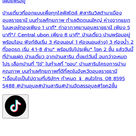
เผยแพร่อยู่
เ
บ้านเดี่ยวที่ออกแบบเพื่อทุกไลฟ์สไตล์
#สารินวิสต้านาเมือง
ค
อุบลราชธานี บนทำเลศักยภาพ ทำเลติดถนนใหญ่ ห่างจากแยก
โนนหงษ์ทองเพียง 1 นาที* ท่าอากาศยานอุบลราชธานี เพียง 5
พ
นาที*/ Central ubon เพียง 8 นาที* บ้านเดี่ยว บ้านพร้อมอยู่
ร
พร้อมโอน ฟังก์ชันเริ่ม 3 ห้องนอน( 1 ห้องนอนล่าง) 3 ห้องน้ำ 2
C
ที่จอดรถ เริ่ม 4.1-8 ล้าน* พร้อมรับโปรเพิ่ม* โชค 2 ชั้น แล้ววันนี้
แ
ที่บ้านแฝด บ้านเดี่ยว จากบ้านสาริน ตั้งแต่วันนี้ จนกว่าจะหมด
จ
โปร เลือกบ้านที่ "ใช่" ในทำเลที่ "ชอบ" บ้านสารินโครงการบ้าน
บ
คุณภาพ บนทำเลศักยภาพที่ดีที่สุดในจังหวัดอุบลราชธานี
*
*เงื่อนไขเป็นไปตามที่บริษัทฯ กำหนด 📱 สนใจโทร. 08 8595
5488
#บ้านอุบล
#บ้านสาริน
#บ้านจัดสรรอุบล
#โชค2ชั้น