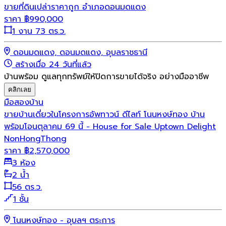
ขายที่ดินเปล่าราคาถูก อำเภอดอนมดแดง
ราคา
฿
990,000
1 งาน 73 ตร.ว.
ดอนมดแดง, ดอนมดแดง, อุบลราชธานี
สร้างเมื่อ 24 วันที่แล้ว
บ้านพร้อม ดูแลทุกทรัพย์ให้ปิดการขายได้จริง อย่างมืออาชีพ
คลิกเลย
มือสอง
บ้าน
ขายบ้านเดี่ยวในโครงการอัพทาวน์ ดีไลท์ โนนหงษ์ทอง บ้าน
พร้อมโอนตุลาคม 69 นี้ - House for Sale Uptown Delight
NonHongThong
ราคา
฿
2,570,000
3 ห้อง
2 น้ำ
56 ตร.ว.
1 ชั้น
โนนหงษ์ทอง - อุบลฯ ตระการ