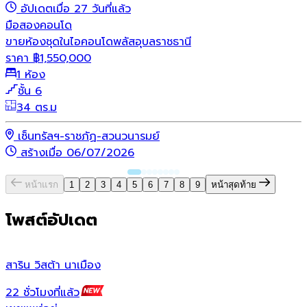
อัปเดตเมื่อ 27 วันที่แล้ว
มือสอง
คอนโด
ขายห้องชุดในไอคอนโดพลัสอุบลราชธานี
ราคา
฿
1,550,000
1 ห้อง
ชั้น 6
34 ตร.ม
เซ็นทรัลฯ-ราชภัฏ-สวนวนารมย์
สร้างเมื่อ 06/07/2026
หน้าแรก
1
2
3
4
5
6
7
8
9
หน้าสุดท้าย
โพสต์อัปเดต
สาริน วิสต้า นาเมือง
ส
22 ชั่วโมงที่แล้ว
2