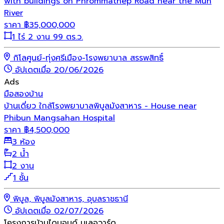
with buildings on Phrommathep Road near the Mun
River
ราคา
฿
35,000,000
1 ไร่ 2 งาน 99 ตร.ว.
กิโลศูนย์-ทุ่งศรีเมือง-โรงพยาบาล สรรพสิทธิ์
อัปเดตเมื่อ 20/06/2026
Ads
มือสอง
บ้าน
บ้านเดี่ยว ใกล้โรงพยาบาลพิบูลมังสาหาร - House near
Phibun Mangsahan Hospital
ราคา
฿
4,500,000
3 ห้อง
2 น้ำ
2 งาน
1 ชั้น
พิบูล, พิบูลมังสาหาร, อุบลราชธานี
อัปเดตเมื่อ 02/07/2026
โครงการบ้านไดมอนด์ บูเลอวาร์ด