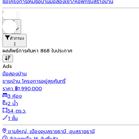
ซื้อโครงการใหม่
ซื้อบ้านมือสอง
เช่า/หอพัก
รับสร้างบ้าน
บ้าน
ราคา
ตัวกรอง
1
ผลลัพธ์การค้นหา
868
ใบประกาศ
Ads
มือสอง
บ้าน
ขายบ้าน โครงการอยู่สุขคันทรี่
ราคา
฿
1,990,000
3 ห้อง
2 น้ำ
54 ตร.ว.
1 ชั้น
ขามใหญ่, เมืองอุบลราชธานี, อุบลราชธานี
อัปเดตเมื่อ 16 วันที่แล้ว