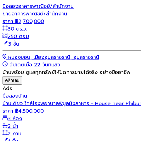
มือสอง
อาคารพาณิชย์/สำนักงาน
ขายอาคารพาณิชย์/สำนักงาน
ราคา
฿
2,700,000
30 ตร.ว.
250 ตร.ม
3 ชั้น
หนองขอน, เมืองอุบลราชธานี, อุบลราชธานี
อัปเดตเมื่อ 22 วันที่แล้ว
บ้านพร้อม ดูแลทุกทรัพย์ให้ปิดการขายได้จริง อย่างมืออาชีพ
คลิกเลย
Ads
มือสอง
บ้าน
บ้านเดี่ยว ใกล้โรงพยาบาลพิบูลมังสาหาร - House near Phi
ราคา
฿
4,500,000
3 ห้อง
2 น้ำ
2 งาน