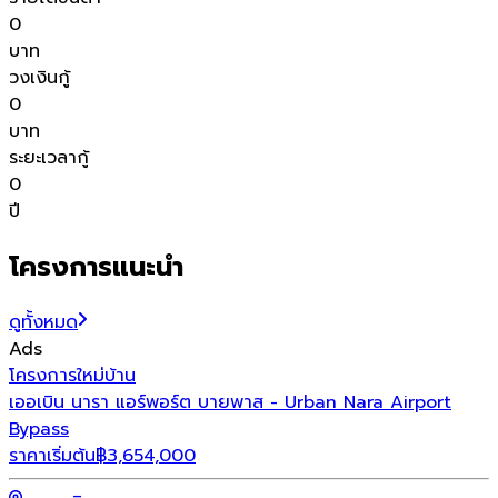
0
บาท
วงเงินกู้
0
บาท
ระยะเวลากู้
0
ปี
โครงการแนะนำ
ดูทั้งหมด
Ads
โครงการใหม่
บ้าน
โ
เออเบิน นารา แอร์พอร์ต บายพาส - Urban Nara Airport
โ
Bypass
ร
ราคาเริ่มต้น
฿
3,654,000