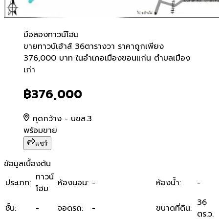
มือสอง
ทาวน์โฮม
ขายทาวน์เฮ้าส์ 36ตารางวา ร
ขายทาวน์เฮ้าส์ 36ตารางวา ราคาถูกเพียง
376,000 บาท ในอำเภอเมืองขอนแก่น ตำบลเมือง
เก่า
฿376,000
กุดกว้าง - บขส.3
พร้อมขาย
แชร์
ข้อมูลเบื้องต้น
ทาวน์
ประเภท
:
ห้องนอน
:
-
ห้องน้ำ
:
-
โฮม
36
ชั้น
:
-
จอดรถ
:
-
ขนาดที่ดิน
:
ตร.ว.