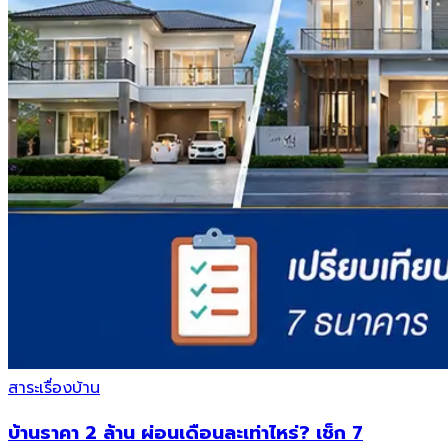
สาระเรื่องบ้าน
บ้านราคา 2 ล้าน ผ่อนเดือนละเท่าไหร่? เช็ก 7