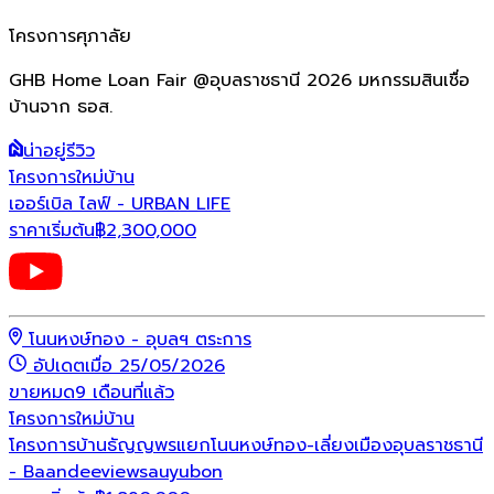
โครงการศุภาลัย
GHB Home Loan Fair @อุบลราชธานี 2026 มหกรรมสินเชื่อ
บ้านจาก ธอส.
น่าอยู่รีวิว
โครงการใหม่
บ้าน
เออร์เบิล ไลฟ์ - URBAN LIFE
ราคาเริ่มต้น
฿
2,300,000
โนนหงษ์ทอง - อุบลฯ ตระการ
อัปเดตเมื่อ 25/05/2026
ขายหมด
9 เดือนที่แล้ว
โครงการใหม่
บ้าน
โครงการบ้านธัญญพรแยกโนนหงษ์ทอง-เลี่ยงเมืองอุบลราชธานี
- Baandeeviewsauyubon