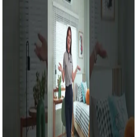
อุบลราชธานี เพียง 10 นาที* บ้านเดี่ยวรุ่นใหม่ แบบ NEO ที่ตอบ
เ
โจทย์การใช้ชีวิตของครอบครัวยุคใหม่ได้อย่างลงตัว😊 : ฟังก์ชัน
ท
3 ห้องนอน (1 ห้องนอนล่าง) 3 ห้องน้ำ 2 ที่จอดรถ พท. ใช้สอย
*
145 ตร.ม. ภายในบ้านออกแบบพื้นที่ใช้สอยได้อย่างกว้างขวาง
อ
โปร่งโล่ง และใช้งานได้จริงในทุกมุม 💙 โปรโมชันเดือนนี้ ฟรี!
ร
เฟอร์นิเจอร์บิวท์อิน ฟรี! ผ้าม่านโปร่ง–ทึบ แบบโชว์รางทั้งหลัง
O
ฟรี! แอร์* ฟรี! SMART SECURITY ภายในบ้าน ฟรี! ระบบรองรับ
การติดตั้ง EV Charger สำหรับผู้ใช้งานรถยนต์ไฟฟ้า ฟรี! ค่า
ม
โอนกรรมสิทธิ์ เพราะบ้านที่ "ใช่" ไม่ใช่แค่เลือกบ้านสวย และมี
2
ฟังก์ชันครบ แต่ยังต้องเลือกบ้านบนทำเลที่ "ใช่" เพื่อลดค่าใช้จ่าย
ท
และการใช้ชีวิตได้จริง เริ่ม 3-4 ล้านบาท* "มั่นใจในมาตรฐานการ
ท
ก่อสร้าง ด้วยวัสดุคุณภาพอย่างดี และมีการตรวจสอบคุณภาพ
ทุกขั้นตอน บ้านทุกหลังผ่านการตรวจ QC อย่างมั่นใจ" 🏡🔨
ร
"Sarin Smart Service" ทีมบริการหลังการขาย พร้อมดูแลและ
ให้ความช่วยเหลือคุณเสมอ” 👷
#บ้านอุบล
#บ้านจัดสรรอุบล
#บ้านหรูอุบล
#บ้านสาริน
#บ้านสารินอุบล
#บ้านเดี่ยวอุบล
✍
เลือกบ้านที่ "ใช่" บ้านที่ใช่คือ "ความสุข" 📞 โทรเลย: 08 8595
5488 💬 ทักแชทสอบถาม: https://lin.ee/INt8GHk 🌐 ข้อมูล
โครงการ: https://www.baansarin.com/sarin-nova-don-