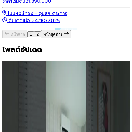
ราคาเริ่มต้น
฿
1,890,000
โนนหงษ์ทอง - อุบลฯ ตระการ
อัปเดตเมื่อ 24/10/2025
หน้าแรก
1
2
หน้าสุดท้าย
โพสต์อัปเดต
สาริน โนว่า ดอนกลาง
ส
4 ชั่วโมงที่แล้ว
4
เผยแพร่อยู่
เ
#สารินโนว่าดอนกลาง
- ขามใหญ่ บ้านคุณภาพบนทำเลใจกลาง

เมืองอุบลราชธานี จุดเด่นที่คิดมาให้แล้ว - ทำเลดี ซอยเทคโน
8
อุบลฯ สะดวกสบายทุกการเดินทางเข้าเมือง-ไปต่างจังหวัดช่วย
ร
ประหยัดทั้งเวลาและค่าใช้จ่ายได้ทุกวัน 📍 รพ.ราชเวชอุบล เพียง
ค
5 นาที* 📍 เซ็นทรัลอุบล เพียง 8 นาที* 📍 สนามบินนานาชาติ
อ