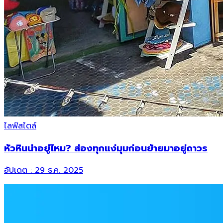
ไลฟ์สไตล์
หัวหินน่าอยู่ไหม? ส่องทุกแง่มุมก่อนย้ายมาอยู่ถาวร
อัปเดต :
29 ธ.ค. 2025