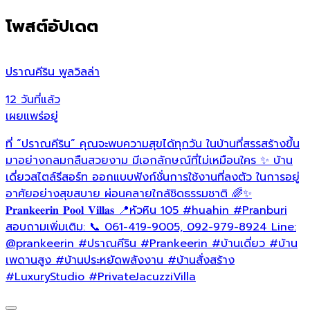
โพสต์อัปเดต
ปราณคีริน พูลวิลล่า
ป
12 วันที่แล้ว
2
เผยแพร่อยู่
เ
ที่ “ปราณคีริน” คุณจะพบความสุขได้ทุกวัน ในบ้านที่สรรสร้างขึ้น
✨
มาอย่างกลมกลืนสวยงาม มีเอกลักษณ์ที่ไม่เหมือนใคร ✨ บ้าน
อ
เดี่ยวสไตล์รีสอร์ท ออกแบบฟังก์ชั่นการใช้งานที่ลงตัว ในการอยู่
ธ
อาศัยอย่างสุขสบาย ผ่อนคลายใกล้ชิดธรรมชาติ 🌈✨
ข
𝐏𝐫𝐚𝐧𝐤𝐞𝐞𝐫𝐢𝐧 𝐏𝐨𝐨𝐥 𝐕𝐢𝐥𝐥𝐚𝐬 📍หัวหิน 105
#huahin
#Pranburi
อ
สอบถามเพิ่มเติม: 📞 061-419-9005, 092-979-8924 Line:
ท
@prankeerin
#ปราณคีริน
#Prankeerin
#บ้านเดี่ยว
#บ้าน
เ
เพดานสูง
#บ้านประหยัดพลังงาน
#บ้านสั่งสร้าง
บ
#LuxuryStudio
#PrivateJacuzziVilla
✨