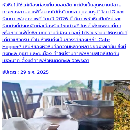
หัวหินไม่ใช่แค่เมืองท่องเที่ยวยอดฮิต แต่ยังเป็นจุดหมายปลาย
ทางของสายคาเฟ่ที่อยากได้ทั้งวิวทะเล มุมถ่ายรูปไว้ลง IG และ
ร้านกาแฟคุณภาพดี โดยปี 2026 นี้ มีคาเฟ่หัวหินเปิดใหม่และ
ร้านดังที่ยังคงฮิตต่อเนื่องร้านไหนบ้าง? ใครกำลังแพลนเที่ยว
หรือหาคาเฟ่นั่งชิล บทความนี้น้อง น่าอยู่ ได้รวบรวมมาให้ครบในที่
เดียวแล้วครับ ทำไมหัวหินถึงเป็นสวรรค์ของเหล่า Cafe
Hopper? เสน่ห์ของหัวหินคือความหลากหลายของโลเคชัน ซึ่งมี
ทั้งทะเล ภูเขา และในเมือง ทำให้มีร้านคาเฟ่หลายสไตล์เปิดกัน
เยอะมาก ตั้งแต่คาเฟ่หัวหินติดทะเล วิวพระอา
อัปเดต :
29 ธ.ค. 2025